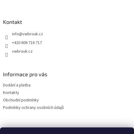
Z
á
p
a
Kontakt
t
info
@
vwbrouk.cz
í
+420 606 716 717
vwbrouk.cz
Informace pro vás
Dodání a platba
Kontakty
Obchodní podmínky
Podmínky ochrany osobních údajů