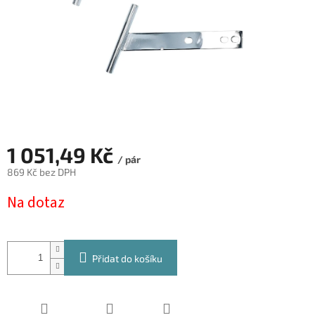
1 051,49 Kč
/ pár
869 Kč bez DPH
Měrná
Na dotaz
cena:
Přidat do košíku