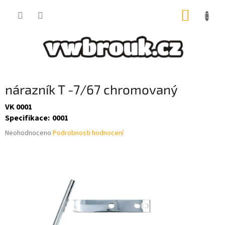
Přejít
NÁKUP
na
obsah
KOŠÍK
nárazník T -7/67 chromovaný
VK 0001
Specifikace
:
0001
Průměrné
Neohodnoceno
Podrobnosti hodnocení
hodnocení
produktu
je
0,0
z
5
hvězdiček.