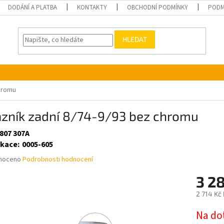
DODÁNÍ A PLATBA
KONTAKTY
OBCHODNÍ PODMÍNKY
PODM
HLEDAT
chromu
azník zadní 8/74-9/93 bez chromu
 807 307A
ikace
:
0005-605
né
noceno
Podrobnosti hodnocení
ní
3 2
u
2 714 Kč
Měrná
Na do
cena: