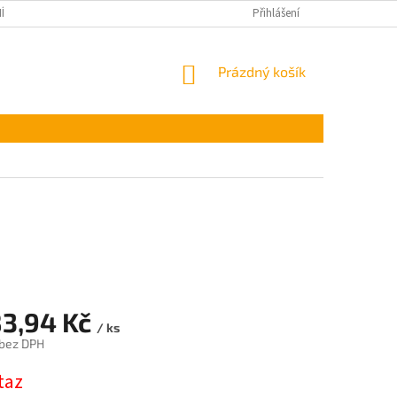
ÍNKY OCHRANY OSOBNÍCH ÚDAJŮ
Přihlášení
NÁKUPNÍ
Prázdný košík
KOŠÍK
83,94 Kč
/ ks
 bez DPH
taz