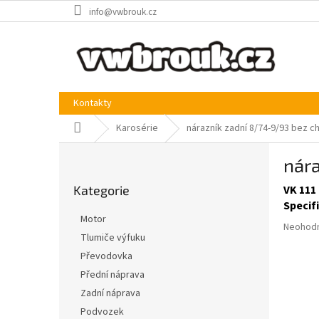
Přejít
info@vwbrouk.cz
na
obsah
Kontakty
Domů
Karosérie
nárazník zadní 8/74-9/93 bez 
P
nár
o
Přeskočit
s
Kategorie
VK 111
kategorie
t
Specif
r
Motor
Průměr
a
Neohod
Tlumiče výfuku
hodnoce
n
produkt
Převodovka
n
je
í
Přední náprava
0,0
p
Zadní náprava
z
a
5
Podvozek