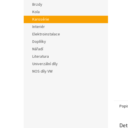
n
hvězdič
Brzdy
e
Kola
l
Karosérie
Interiér
Elektroinstalace
Doplňky
Nářadí
Literatura
Univerzální díly
NOS díly VW
Popi
Det