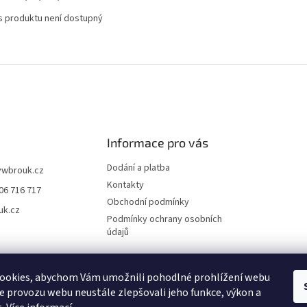
s produktu není dostupný
Informace pro vás
Dodání a platba
vwbrouk.cz
Kontakty
06 716 717
Obchodní podmínky
uk.cz
Podmínky ochrany osobních
údajů
ookies, abychom Vám umožnili pohodlné prohlížení webu
ze provozu webu neustále zlepšovali jeho funkce, výkon a