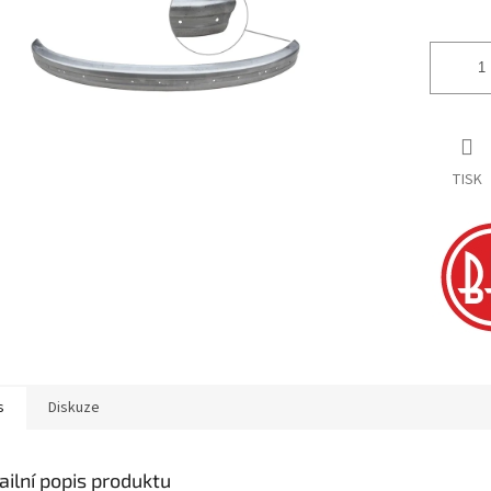
ek.
TISK
s
Diskuze
ailní popis produktu