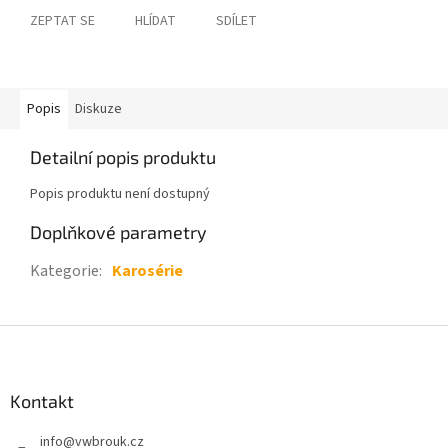
ZEPTAT SE
HLÍDAT
SDÍLET
Popis
Diskuze
Detailní popis produktu
Popis produktu není dostupný
Doplňkové parametry
Kategorie
:
Karosérie
Z
á
p
a
Kontakt
t
info
@
vwbrouk.cz
í