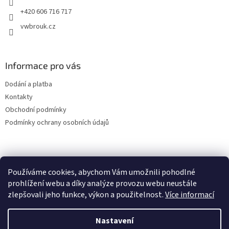
+420 606 716 717
vwbrouk.cz
Informace pro vás
Dodání a platba
Kontakty
Obchodní podmínky
Podmínky ochrany osobních údajů
Používáme cookies, abychom Vám umožnili pohodlné
prohlížení webu a díky analýze provozu webu neustále
zlepšovali jeho funkce, výkon a použitelnost.
Více informací
Nastavení
Vytvořil Shoptet