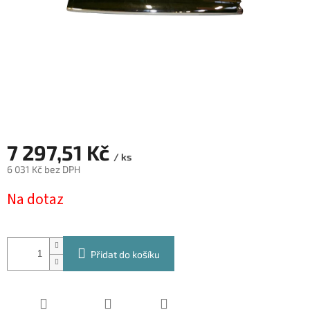
7 297,51 Kč
/ ks
6 031 Kč bez DPH
Měrná
Na dotaz
cena:
Přidat do košíku