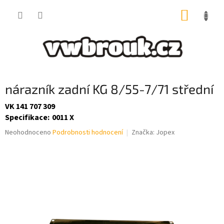
Přejít
NÁKUP
na
obsah
KOŠÍK
nárazník zadní KG 8/55-7/71 střední
VK 141 707 309
Specifikace
:
0011 X
Průměrné
Neohodnoceno
Podrobnosti hodnocení
Značka:
Jopex
hodnocení
produktu
je
0,0
z
5
hvězdiček.