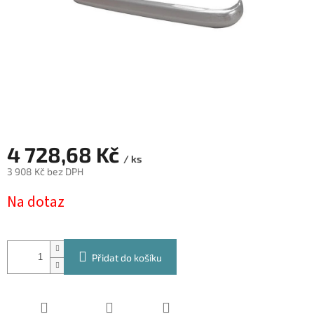
4 728,68 Kč
/ ks
3 908 Kč bez DPH
Měrná
Na dotaz
cena:
Přidat do košíku