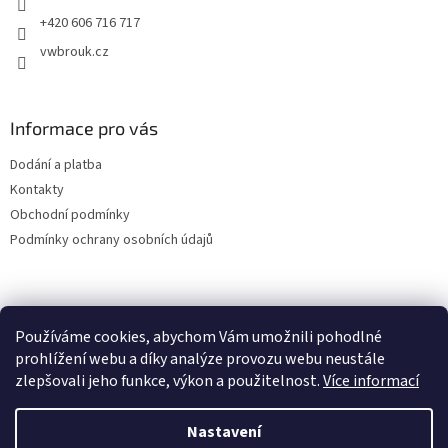
+420 606 716 717
vwbrouk.cz
Informace pro vás
Dodání a platba
Kontakty
Obchodní podmínky
Podmínky ochrany osobních údajů
Používáme cookies, abychom Vám umožnili pohodlné
prohlížení webu a díky analýze provozu webu neustále
zlepšovali jeho funkce, výkon a použitelnost.
Více informací
Nastavení
Vytvořil Shoptet