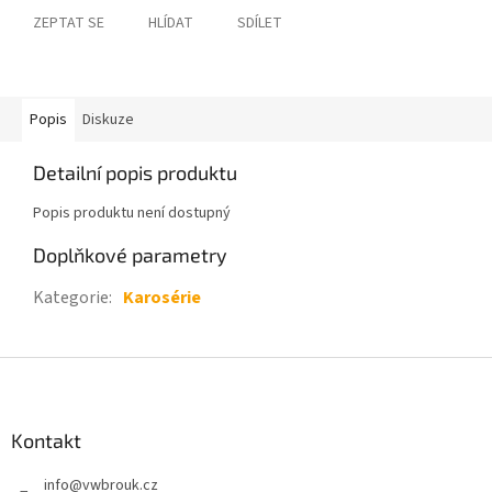
ZEPTAT SE
HLÍDAT
SDÍLET
Popis
Diskuze
Detailní popis produktu
Popis produktu není dostupný
Doplňkové parametry
Kategorie
:
Karosérie
Z
á
p
a
Kontakt
t
info
@
vwbrouk.cz
í