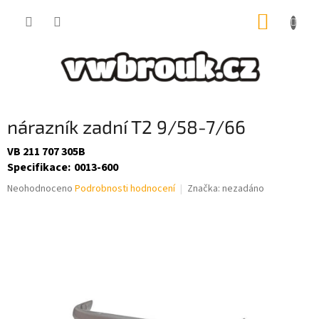
Přejít
NÁKUP
na
obsah
KOŠÍK
nárazník zadní T2 9/58-7/66
VB 211 707 305B
Specifikace
:
0013-600
Průměrné
Neohodnoceno
Podrobnosti hodnocení
Značka:
nezadáno
hodnocení
produktu
je
0,0
z
5
hvězdiček.