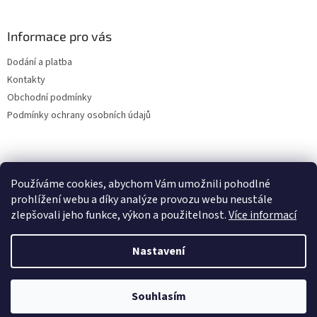
Informace pro vás
Dodání a platba
Kontakty
Obchodní podmínky
Podmínky ochrany osobních údajů
Používáme cookies, abychom Vám umožnili pohodlné
prohlížení webu a díky analýze provozu webu neustále
zlepšovali jeho funkce, výkon a použitelnost.
Více informací
Nastavení
Vytvořil Shoptet
Souhlasím
Copyright 2026
VWBrouk.cz, s.r.o.
. Všechna práva vyhrazena.