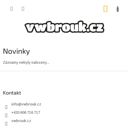
Přejít
NÁKUP
na
obsah
KOŠÍK
Novinky
Záznamy nebyly nalezeny...
Z
á
p
a
Kontakt
t
info
@
vwbrouk.cz
í
+420 606 716 717
vwbrouk.cz