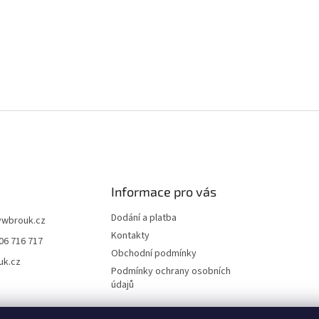
p
r
v
k
y
v
ý
p
i
s
u
Informace pro vás
Dodání a platba
vwbrouk.cz
Kontakty
06 716 717
Obchodní podmínky
uk.cz
Podmínky ochrany osobních
údajů