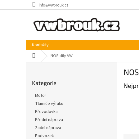
Přejít
info@vwbrouk.cz
na
obsah
Kontakty
Domů
NOS díly VW
P
NOS
o
Přeskočit
s
Kategorie
kategorie
Nejpr
t
r
Motor
a
Tlumiče výfuku
n
Převodovka
n
í
Přední náprava
p
Zadní náprava
a
Podvozek
Ř