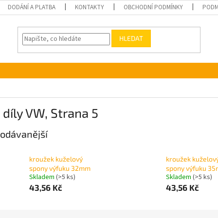
DODÁNÍ A PLATBA
KONTAKTY
OBCHODNÍ PODMÍNKY
PODM
HLEDAT
 díly VW
, Strana 5
odávanější
kroužek kuželový
kroužek kuželov
spony výfuku 32mm
spony výfuku 3
Skladem
(>5 ks)
Skladem
(>5 ks)
43,56 Kč
43,56 Kč