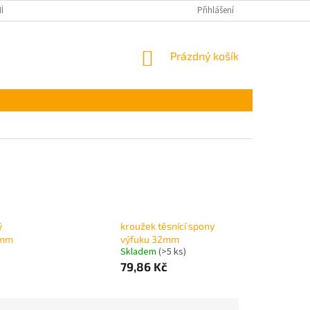
ÍNKY OCHRANY OSOBNÍCH ÚDAJŮ
Přihlášení
NÁKUPNÍ
Prázdný košík
KOŠÍK
ý
kroužek těsnící spony
5mm
výfuku 32mm
Skladem
(>5 ks)
79,86 Kč