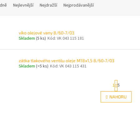
dně
Nejlevnější
Nejdražší
Nejprodávanější
víko olejové vany 8/60-7/03
Skladem
(5 ks)
Kód:
VK 043 115 181
zátka tlakového ventilu oleje M18x1,5 8/60-7/03
Skladem
(>5 ks)
Kód:
VK 043 115 431
S
1
5
t
r
O
NAHORU
á
v
n
l
k
á
o
d
v
a
á
c
n
í
í