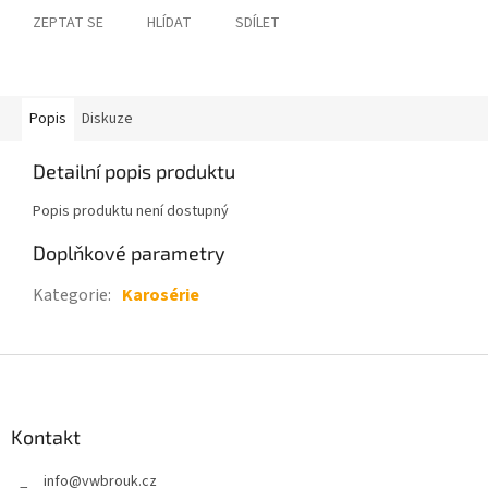
ZEPTAT SE
HLÍDAT
SDÍLET
Popis
Diskuze
Detailní popis produktu
Popis produktu není dostupný
Doplňkové parametry
Kategorie
:
Karosérie
Z
á
p
a
Kontakt
t
info
@
vwbrouk.cz
í