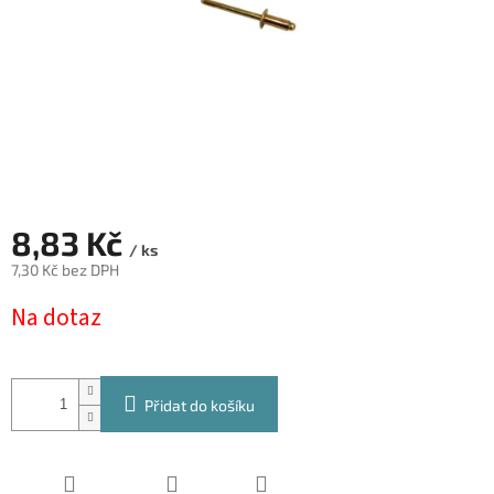
8,83 Kč
/ ks
7,30 Kč bez DPH
Měrná
Na dotaz
cena:
Přidat do košíku