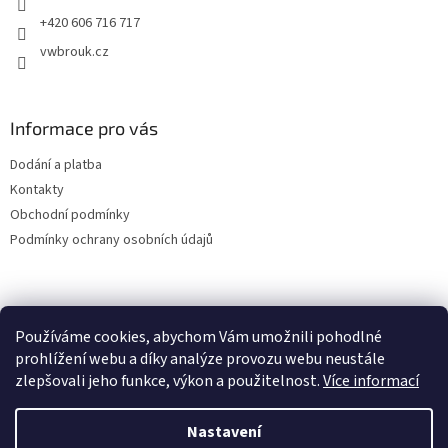
+420 606 716 717
vwbrouk.cz
Informace pro vás
Dodání a platba
Kontakty
Obchodní podmínky
Podmínky ochrany osobních údajů
Používáme cookies, abychom Vám umožnili pohodlné
prohlížení webu a díky analýze provozu webu neustále
zlepšovali jeho funkce, výkon a použitelnost.
Více informací
Nastavení
Vytvořil Shoptet