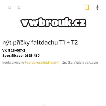
Přejít
NÁKUP
na
obsah
KOŠÍK
nýt příčky faltdachu T1 + T2
VK N 13-667-2
Specifikace
:
0385-430
Průměrné
Neohodnoceno
Podrobnosti hodnocení
Značka:
VWSunroofs.com
hodnocení
produktu
je
0,0
z
5
hvězdiček.