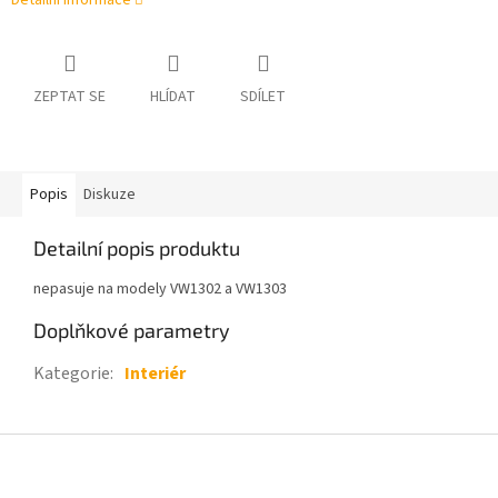
Detailní informace
ZEPTAT SE
HLÍDAT
SDÍLET
Popis
Diskuze
Detailní popis produktu
nepasuje na modely VW1302 a VW1303
Doplňkové parametry
Kategorie
:
Interiér
Z
á
p