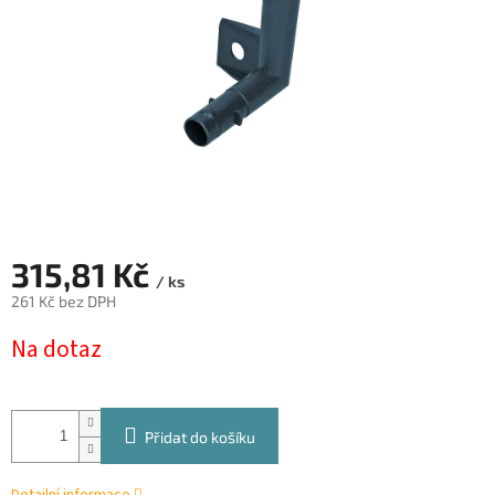
315,81 Kč
/ ks
261 Kč bez DPH
Měrná
Na dotaz
cena:
Přidat do košíku