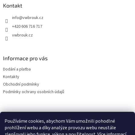
a
Kontakt
t
info
@
vwbrouk.cz
í
+420 606 716 717
vwbrouk.cz
Informace pro vás
Dodání a platba
Kontakty
Obchodní podmínky
Podmínky ochrany osobních údajů
Používáme cookies, abychom Vám umožnili pohodlné
prohlížení webu a díky analýze provozu webu neustále
zlepšovali jeho funkce, výkon a použitelnost.
Více informací