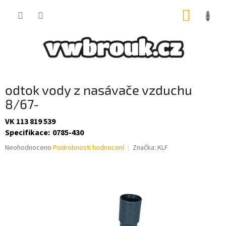
Přejít
NÁKUP
na
obsah
KOŠÍK
odtok vody z nasávače vzduchu
8/67-
VK 113 819 539
Specifikace
:
0785-430
Průměrné
Neohodnoceno
Podrobnosti hodnocení
Značka:
KLF
hodnocení
produktu
je
0,0
z
5
hvězdiček.