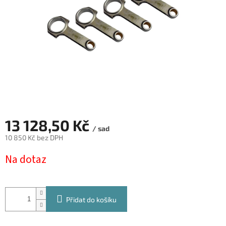
13 128,50 Kč
/ sad
10 850 Kč bez DPH
Měrná
Na dotaz
cena:
Přidat do košíku