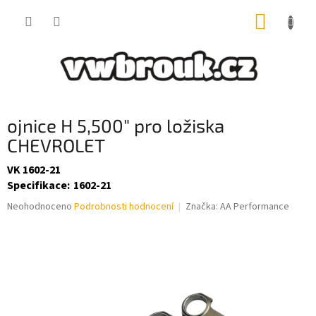
Přejít
NÁKUP
na
obsah
KOŠÍK
ojnice H 5,500" pro ložiska
CHEVROLET
VK 1602-21
Specifikace
:
1602-21
Průměrné
Neohodnoceno
Podrobnosti hodnocení
Značka:
AA Performance
hodnocení
produktu
je
0,0
z
5
hvězdiček.