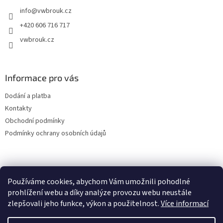
t
info
@
vwbrouk.cz
í
+420 606 716 717
vwbrouk.cz
Informace pro vás
Dodání a platba
Kontakty
Obchodní podmínky
Podmínky ochrany osobních údajů
Používáme cookies, abychom Vám umožnili pohodlné
prohlížení webu a díky analýze provozu webu neustále
zlepšovali jeho funkce, výkon a použitelnost.
Více informací