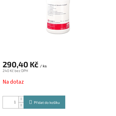
290,40 Kč
/ ks
240 Kč bez DPH
Měrná
Na dotaz
cena:
Přidat do košíku