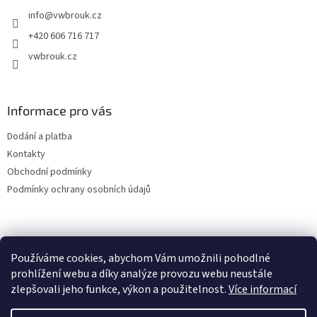
t
info
@
vwbrouk.cz
í
+420 606 716 717
vwbrouk.cz
Informace pro vás
Dodání a platba
Kontakty
Obchodní podmínky
Podmínky ochrany osobních údajů
Používáme cookies, abychom Vám umožnili pohodlné
prohlížení webu a díky analýze provozu webu neustále
zlepšovali jeho funkce, výkon a použitelnost.
Více informací