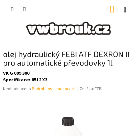
Přejít
NÁKUP
na
obsah
KOŠÍK
olej hydraulický FEBI ATF DEXRON II
pro automatické převodovky 1l
VK G 009 300
Specifikace
:
8512 X3
Průměrné
Neohodnoceno
Podrobnosti hodnocení
Značka:
FEBI
hodnocení
produktu
je
0,0
z
5
hvězdiček.