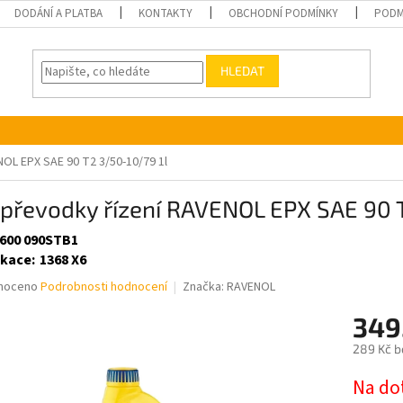
DODÁNÍ A PLATBA
KONTAKTY
OBCHODNÍ PODMÍNKY
PODM
HLEDAT
NOL EPX SAE 90 T2 3/50-10/79 1l
 převodky řízení RAVENOL EPX SAE 90 
 600 090STB1
ikace
:
1368 X6
né
noceno
Podrobnosti hodnocení
Značka:
RAVENOL
ní
349
u
289 Kč b
Měrná
Na do
cena: