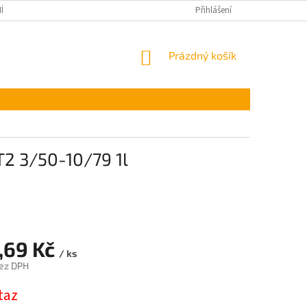
ÍNKY OCHRANY OSOBNÍCH ÚDAJŮ
Přihlášení
NÁKUPNÍ
Prázdný košík
KOŠÍK
T2 3/50-10/79 1l
,69 Kč
/ ks
ez DPH
taz