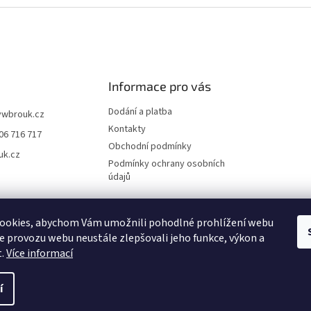
Informace pro vás
Dodání a platba
vwbrouk.cz
Kontakty
06 716 717
Obchodní podmínky
uk.cz
Podmínky ochrany osobních
údajů
ookies, abychom Vám umožnili pohodlné prohlížení webu
ze provozu webu neustále zlepšovali jeho funkce, výkon a
t.
Více informací
í
zena.