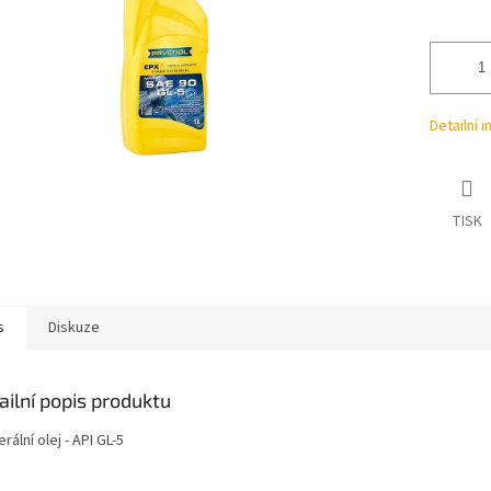
ek.
Detailní 
TISK
s
Diskuze
ailní popis produktu
erální olej - API GL-5