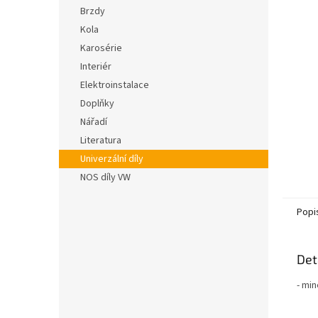
n
hvězdič
Brzdy
e
Kola
l
Karosérie
Interiér
Elektroinstalace
Doplňky
Nářadí
Literatura
Univerzální díly
NOS díly VW
Popi
Det
- min