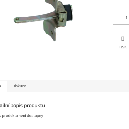
ek.
TISK
s
Diskuze
ailní popis produktu
s produktu není dostupný