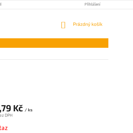
ÍNKY OCHRANY OSOBNÍCH ÚDAJŮ
Přihlášení
NÁKUPNÍ
Prázdný košík
KOŠÍK
,79 Kč
/ ks
ez DPH
taz