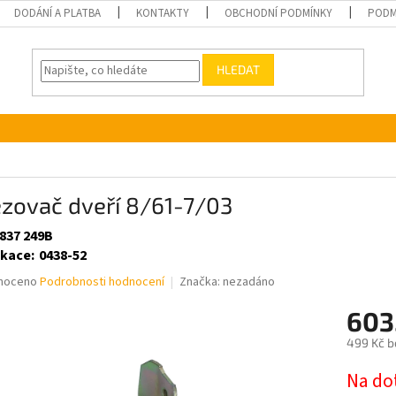
DODÁNÍ A PLATBA
KONTAKTY
OBCHODNÍ PODMÍNKY
PODM
HLEDAT
zovač dveří 8/61-7/03
 837 249B
ikace
:
0438-52
né
noceno
Podrobnosti hodnocení
Značka:
nezadáno
ní
603
u
499 Kč b
Měrná
Na do
cena: