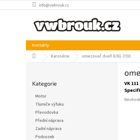
Přejít
info@vwbrouk.cz
na
obsah
Kontakty
Domů
Karosérie
omezovač dveří 8/61-7/03
P
ome
o
Přeskočit
s
Kategorie
VK 111
kategorie
t
Specif
r
Motor
Průměr
a
Neohod
Tlumiče výfuku
hodnoce
n
produkt
Převodovka
n
je
í
Přední náprava
0,0
p
Zadní náprava
z
a
5
Podvozek