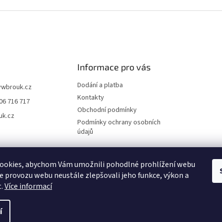
Informace pro vás
Dodání a platba
vwbrouk.cz
Kontakty
06 716 717
Obchodní podmínky
uk.cz
Podmínky ochrany osobních
údajů
ookies, abychom Vám umožnili pohodlné prohlížení webu
ze provozu webu neustále zlepšovali jeho funkce, výkon a
t.
Více informací
í
zena.