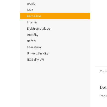
n
hvězdič
Brzdy
e
Kola
l
Karosérie
Interiér
Elektroinstalace
Doplňky
Nářadí
Literatura
Univerzální díly
NOS díly VW
Popi
Det
Popi