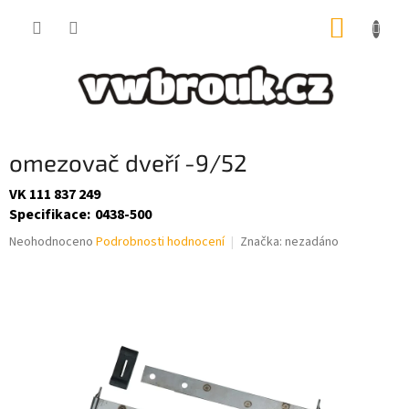
Přejít
NÁKUP
na
obsah
KOŠÍK
omezovač dveří -9/52
VK 111 837 249
Specifikace
:
0438-500
Průměrné
Neohodnoceno
Podrobnosti hodnocení
Značka:
nezadáno
hodnocení
produktu
je
0,0
z
5
hvězdiček.