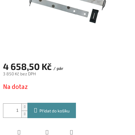
4 658,50 Kč
/ pár
3 850 Kč bez DPH
Měrná
Na dotaz
cena:
Přidat do košíku