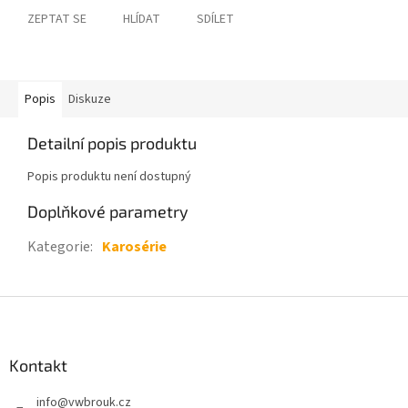
ZEPTAT SE
HLÍDAT
SDÍLET
Popis
Diskuze
Detailní popis produktu
Popis produktu není dostupný
Doplňkové parametry
Kategorie
:
Karosérie
Z
á
p
a
Kontakt
t
info
@
vwbrouk.cz
í