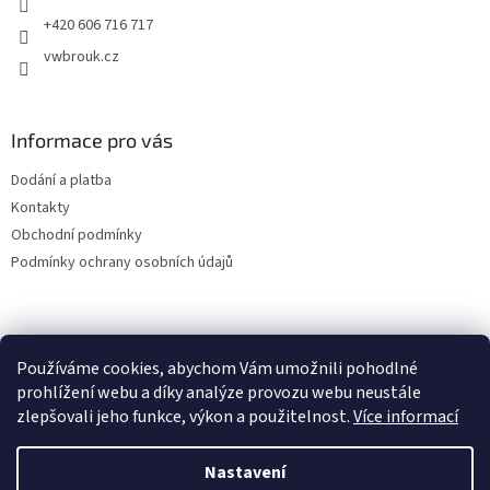
+420 606 716 717
vwbrouk.cz
Informace pro vás
Dodání a platba
Kontakty
Obchodní podmínky
Podmínky ochrany osobních údajů
Používáme cookies, abychom Vám umožnili pohodlné
prohlížení webu a díky analýze provozu webu neustále
zlepšovali jeho funkce, výkon a použitelnost.
Více informací
Nastavení
Vytvořil Shoptet