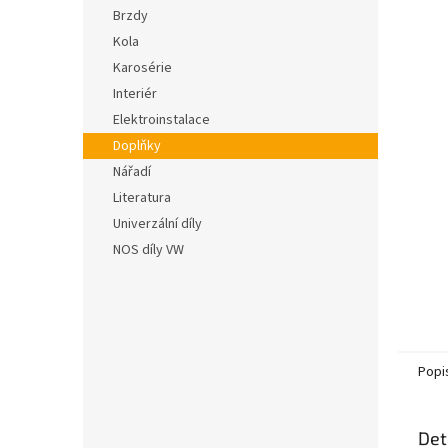
n
hvězdič
Brzdy
e
Kola
l
Karosérie
Interiér
Elektroinstalace
Doplňky
Nářadí
Literatura
Univerzální díly
NOS díly VW
Popi
Det