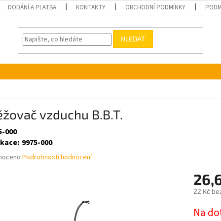
DODÁNÍ A PLATBA
KONTAKTY
OBCHODNÍ PODMÍNKY
PODM
HLEDAT
žovač vzduchu B.B.T.
5-000
ikace
:
9975-000
né
noceno
Podrobnosti hodnocení
ní
26,
u
22 Kč be
Měrná
Na do
cena: