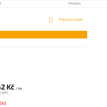
ÍNKY OCHRANY OSOBNÍCH ÚDAJŮ
Přihlášení
NÁKUPNÍ
Prázdný košík
KOŠÍK
62 Kč
/ ks
z DPH
taz