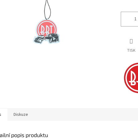
ek.
TISK
s
Diskuze
ailní popis produktu