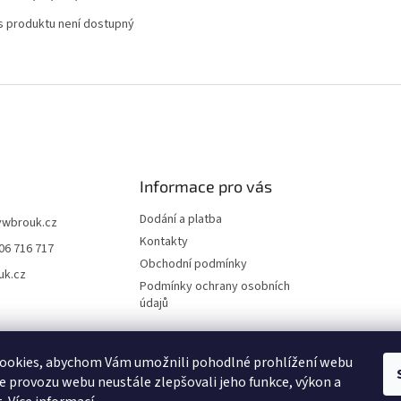
s produktu není dostupný
Informace pro vás
Dodání a platba
vwbrouk.cz
Kontakty
06 716 717
Obchodní podmínky
uk.cz
Podmínky ochrany osobních
údajů
ookies, abychom Vám umožnili pohodlné prohlížení webu
ze provozu webu neustále zlepšovali jeho funkce, výkon a