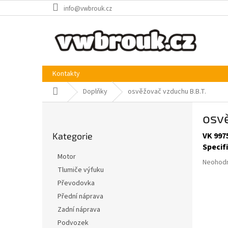
Přejít
info@vwbrouk.cz
na
obsah
Kontakty
Domů
Doplňky
osvěžovač vzduchu B.B.T.
P
osvě
o
Přeskočit
s
Kategorie
VK 997
kategorie
t
Specif
r
Motor
Průměr
a
Neohod
Tlumiče výfuku
hodnoce
n
produkt
Převodovka
n
je
í
Přední náprava
0,0
p
Zadní náprava
z
a
5
Podvozek