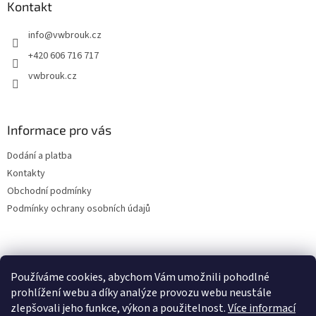
a
Kontakt
t
info
@
vwbrouk.cz
í
+420 606 716 717
vwbrouk.cz
Informace pro vás
Dodání a platba
Kontakty
Obchodní podmínky
Podmínky ochrany osobních údajů
Používáme cookies, abychom Vám umožnili pohodlné
prohlížení webu a díky analýze provozu webu neustále
zlepšovali jeho funkce, výkon a použitelnost.
Více informací