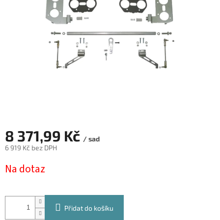
hvězdiček.
8 371,99 Kč
/ sad
6 919 Kč bez DPH
Měrná
Na dotaz
cena:
Přidat do košíku