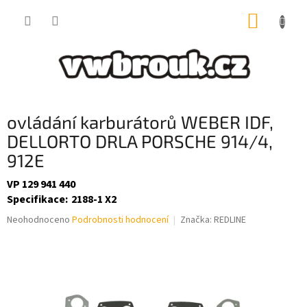
Přejít
NÁKUP
na
obsah
KOŠÍK
ovládání karburátorů WEBER IDF,
DELLORTO DRLA PORSCHE 914/4,
912E
VP 129 941 440
Specifikace
:
2188-1 X2
Průměrné
Neohodnoceno
Podrobnosti hodnocení
Značka:
REDLINE
hodnocení
produktu
je
0,0
z
5