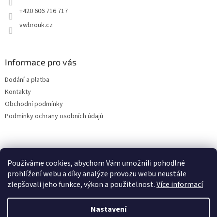
+420 606 716 717
vwbrouk.cz
Informace pro vás
Dodání a platba
Kontakty
Obchodní podmínky
Podmínky ochrany osobních údajů
Používáme cookies, abychom Vám umožnili pohodlné
prohlížení webu a díky analýze provozu webu neustále
zlepšovali jeho funkce, výkon a použitelnost.
Více informací
Nastavení
Vytvořil Shoptet