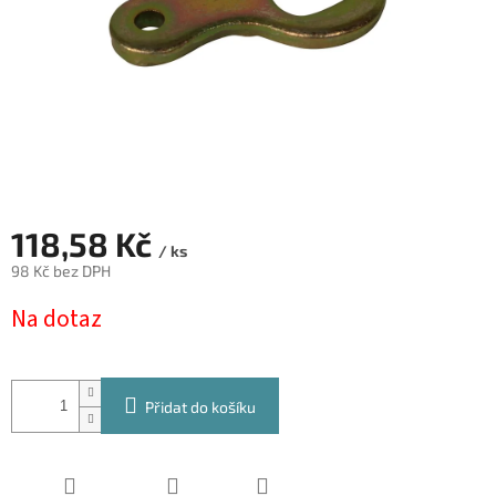
118,58 Kč
/ ks
98 Kč bez DPH
Měrná
Na dotaz
cena:
Přidat do košíku