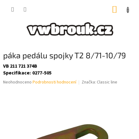
Přejít
NÁKUP
na
obsah
KOŠÍK
páka pedálu spojky T2 8/71-10/79
VB 211 721 374B
Specifikace
:
0277-505
Průměrné
Neohodnoceno
Podrobnosti hodnocení
Značka:
Classic line
hodnocení
produktu
je
0,0
z
5
hvězdiček.