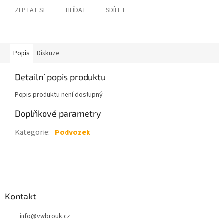
ZEPTAT SE
HLÍDAT
SDÍLET
Popis
Diskuze
Detailní popis produktu
Popis produktu není dostupný
Doplňkové parametry
Kategorie
:
Podvozek
Z
á
p
a
Kontakt
t
info
@
vwbrouk.cz
í