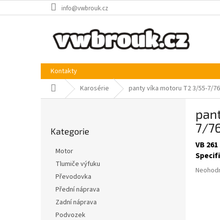
Přejít
info@vwbrouk.cz
na
obsah
Kontakty
Domů
Karosérie
panty víka motoru T2 3/55-7/76
P
pant
o
Přeskočit
s
7/76
Kategorie
kategorie
t
VB 261
r
Motor
Specif
a
Tlumiče výfuku
n
Průměr
Neohod
Převodovka
n
hodnoce
produkt
í
Přední náprava
je
p
Zadní náprava
0,0
a
Podvozek
z