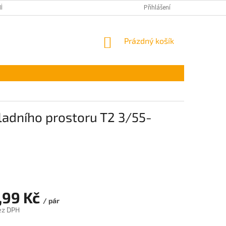
ÍNKY OCHRANY OSOBNÍCH ÚDAJŮ
Přihlášení
NÁKUPNÍ
Prázdný košík
KOŠÍK
ladního prostoru T2 3/55-
,99 Kč
/ pár
ez DPH