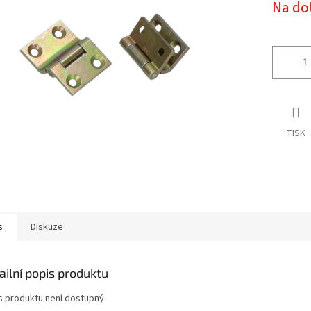
Na do
cena:
ek.
TISK
s
Diskuze
ailní popis produktu
s produktu není dostupný