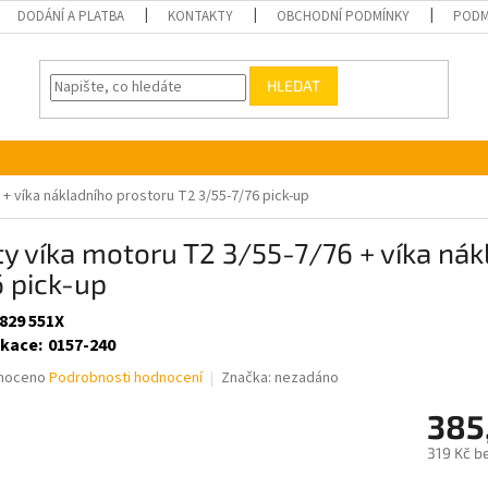
DODÁNÍ A PLATBA
KONTAKTY
OBCHODNÍ PODMÍNKY
PODM
HLEDAT
 + víka nákladního prostoru T2 3/55-7/76 pick-up
y víka motoru T2 3/55-7/76 + víka nák
 pick-up
 829 551X
ikace
:
0157-240
né
noceno
Podrobnosti hodnocení
Značka:
nezadáno
ní
385
u
319 Kč b
Měrná