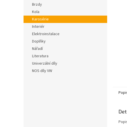
n
5
Brzdy
e
hvězdič
Kola
l
Karosérie
Interiér
Elektroinstalace
Doplňky
Nářadí
Literatura
Univerzální díly
NOS díly VW
Popi
Det
Popi