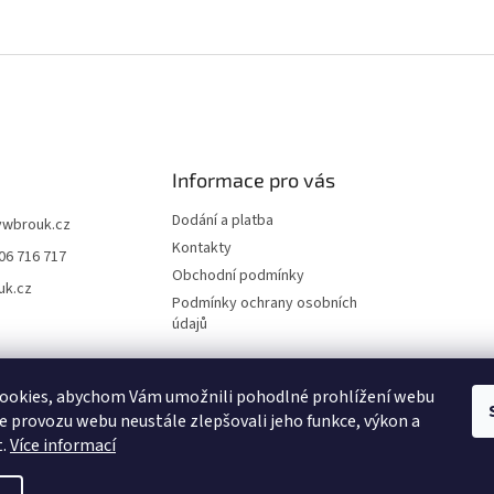
Informace pro vás
Dodání a platba
vwbrouk.cz
Kontakty
06 716 717
Obchodní podmínky
uk.cz
Podmínky ochrany osobních
údajů
ookies, abychom Vám umožnili pohodlné prohlížení webu
ze provozu webu neustále zlepšovali jeho funkce, výkon a
t.
Více informací