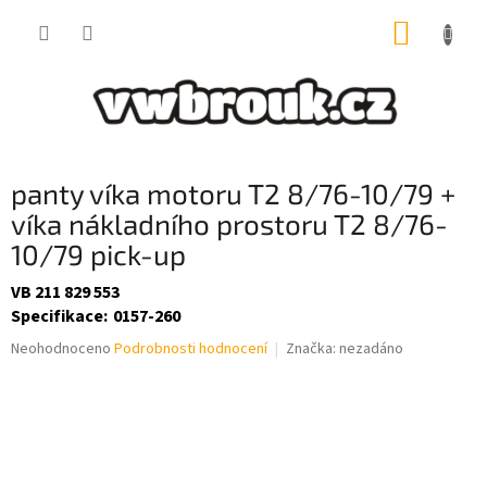
Přejít
NÁKUP
na
obsah
KOŠÍK
panty víka motoru T2 8/76-10/79 +
víka nákladního prostoru T2 8/76-
10/79 pick-up
VB 211 829 553
Specifikace
:
0157-260
Průměrné
Neohodnoceno
Podrobnosti hodnocení
Značka:
nezadáno
hodnocení
produktu
je
0,0
z
5