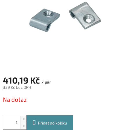
hvězdiček.
410,19 Kč
/ pár
339 Kč bez DPH
Měrná
Na dotaz
cena:
Přidat do košíku