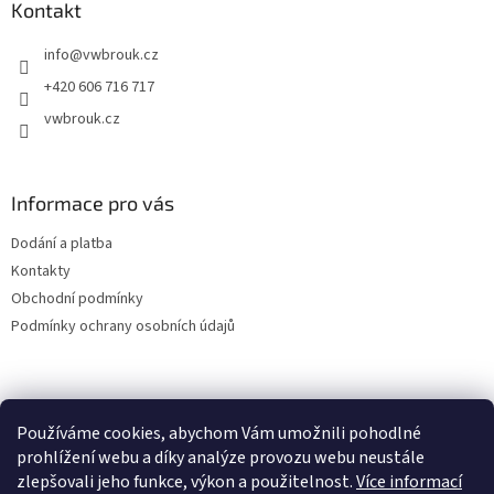
a
Kontakt
t
info
@
vwbrouk.cz
í
+420 606 716 717
vwbrouk.cz
Informace pro vás
Dodání a platba
Kontakty
Obchodní podmínky
Podmínky ochrany osobních údajů
Používáme cookies, abychom Vám umožnili pohodlné
prohlížení webu a díky analýze provozu webu neustále
zlepšovali jeho funkce, výkon a použitelnost.
Více informací