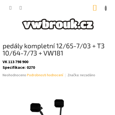
Přejít
NÁKUP
na
obsah
KOŠÍK
pedály kompletní 12/65-7/03 + T3
10/64-7/73 + VW181
VK 113 798 900
Specifikace
:
0270
Průměrné
Neohodnoceno
Podrobnosti hodnocení
Značka:
nezadáno
hodnocení
produktu
je
0,0
z
5
hvězdiček.