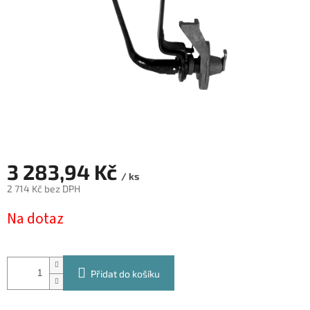
3 283,94 Kč
/ ks
2 714 Kč bez DPH
Měrná
Na dotaz
cena:
Přidat do košíku