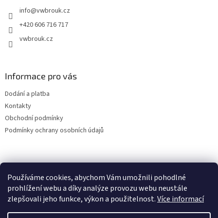
t
info
@
vwbrouk.cz
í
+420 606 716 717
vwbrouk.cz
Informace pro vás
Dodání a platba
Kontakty
Obchodní podmínky
Podmínky ochrany osobních údajů
Používáme cookies, abychom Vám umožnili pohodlné
prohlížení webu a díky analýze provozu webu neustále
zlepšovali jeho funkce, výkon a použitelnost.
Více informací