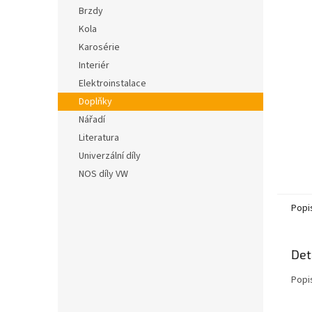
n
hvězdič
Brzdy
e
Kola
l
Karosérie
Interiér
Elektroinstalace
Doplňky
Nářadí
Literatura
Univerzální díly
NOS díly VW
Popi
Det
Popi