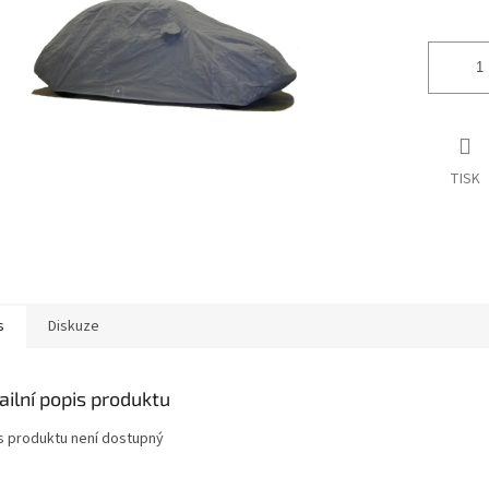
ek.
TISK
s
Diskuze
ailní popis produktu
s produktu není dostupný