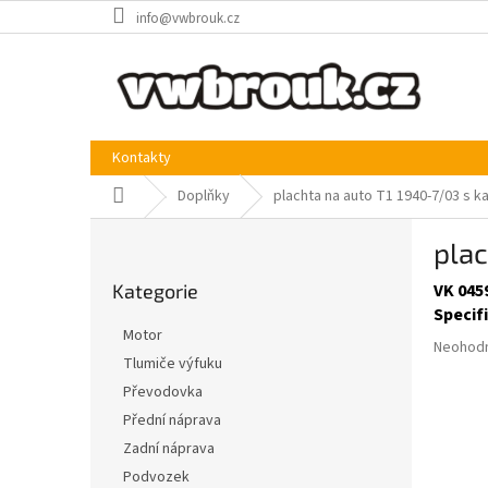
Přejít
info@vwbrouk.cz
na
obsah
Kontakty
Domů
Doplňky
plachta na auto T1 1940-7/03 s k
P
plac
o
Přeskočit
s
Kategorie
VK 045
kategorie
t
Specif
r
Motor
Průměr
a
Neohod
Tlumiče výfuku
hodnoce
n
produkt
Převodovka
n
je
í
Přední náprava
0,0
p
Zadní náprava
z
a
5
Podvozek