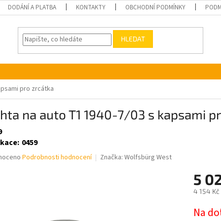
DODÁNÍ A PLATBA
KONTAKTY
OBCHODNÍ PODMÍNKY
PODM
HLEDAT
apsami pro zrcátka
hta na auto T1 1940-7/03 s kapsami pr
9
ikace
:
0459
né
noceno
Podrobnosti hodnocení
Značka:
Wolfsbürg West
ní
5 0
u
4 154 Kč
Měrná
Na do
cena: