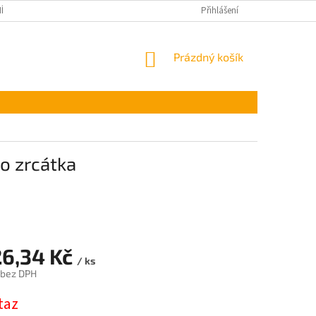
ÍNKY OCHRANY OSOBNÍCH ÚDAJŮ
Přihlášení
NÁKUPNÍ
Prázdný košík
KOŠÍK
o zrcátka
26,34 Kč
/ ks
 bez DPH
taz