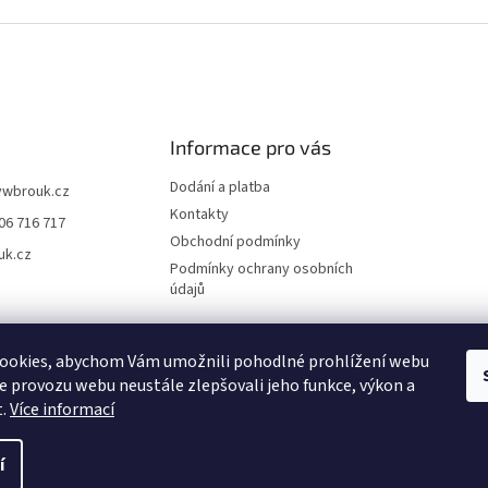
Informace pro vás
Dodání a platba
vwbrouk.cz
Kontakty
06 716 717
Obchodní podmínky
uk.cz
Podmínky ochrany osobních
údajů
ookies, abychom Vám umožnili pohodlné prohlížení webu
ze provozu webu neustále zlepšovali jeho funkce, výkon a
t.
Více informací
í
zena.