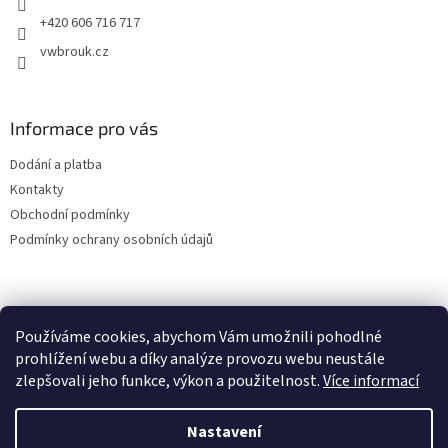
+420 606 716 717
vwbrouk.cz
Informace pro vás
Dodání a platba
Kontakty
Obchodní podmínky
Podmínky ochrany osobních údajů
Používáme cookies, abychom Vám umožnili pohodlné
prohlížení webu a díky analýze provozu webu neustále
zlepšovali jeho funkce, výkon a použitelnost.
Více informací
Nastavení
Vytvořil Shoptet