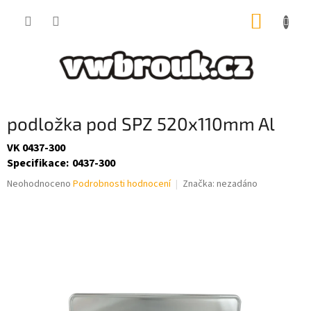
Přejít
NÁKUP
na
obsah
KOŠÍK
podložka pod SPZ 520x110mm Al
VK 0437-300
Specifikace
:
0437-300
Průměrné
Neohodnoceno
Podrobnosti hodnocení
Značka:
nezadáno
hodnocení
produktu
je
0,0
z
5
hvězdiček.