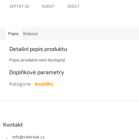
ZEPTAT SE
HLÍDAT
SDÍLET
Popis
Diskuze
Detailní popis produktu
Popis produktu není dostupný
Doplňkové parametry
Kategorie
:
Doplňky
Z
á
p
a
Kontakt
t
info
@
vwbrouk.cz
í