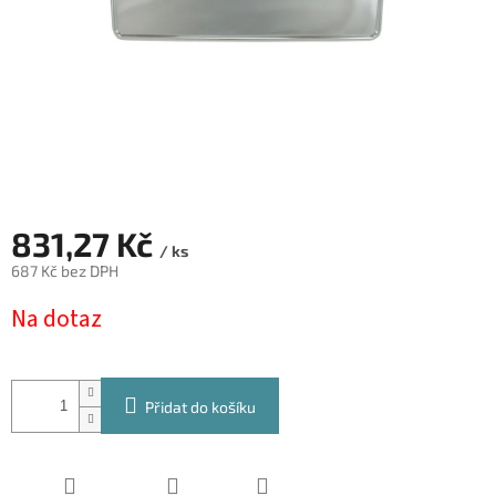
831,27 Kč
/ ks
687 Kč bez DPH
Měrná
Na dotaz
cena:
Přidat do košíku