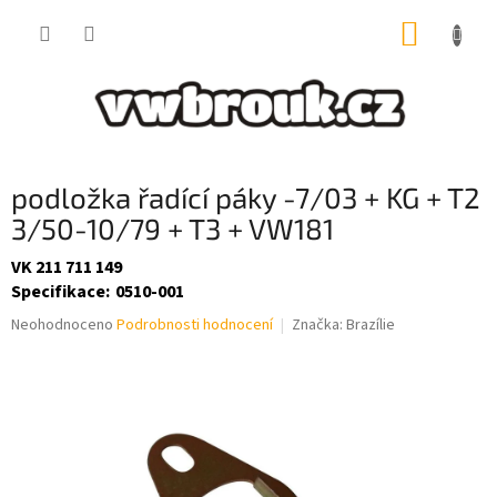
Přejít
NÁKUP
na
obsah
KOŠÍK
podložka řadící páky -7/03 + KG + T2
3/50-10/79 + T3 + VW181
VK 211 711 149
Specifikace
:
0510-001
Průměrné
Neohodnoceno
Podrobnosti hodnocení
Značka:
Brazílie
hodnocení
produktu
je
0,0
z
5
hvězdiček.