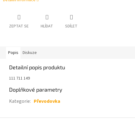
Detailní informace
ZEPTAT SE
HLÍDAT
SDÍLET
Popis
Diskuze
Detailní popis produktu
111 711 149
Doplňkové parametry
Kategorie
:
Převodovka
Z
á
p