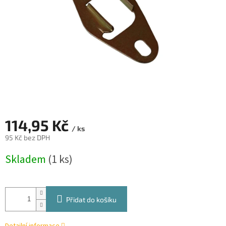
114,95 Kč
/ ks
95 Kč bez DPH
Měrná
Skladem
(1 ks)
cena:
Přidat do košíku