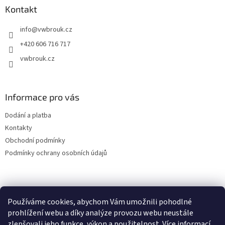
a
Kontakt
t
info
@
vwbrouk.cz
í
+420 606 716 717
vwbrouk.cz
Informace pro vás
Dodání a platba
Kontakty
Obchodní podmínky
Podmínky ochrany osobních údajů
Používáme cookies, abychom Vám umožnili pohodlné
prohlížení webu a díky analýze provozu webu neustále
zlepšovali jeho funkce, výkon a použitelnost.
Více informací