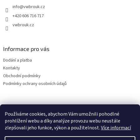
t
info
@
vwbrouk.cz
í
+420 606 716 717
vwbrouk.cz
Informace pro vás
Dodání a platba
Kontakty
Obchodní podmínky
Podmínky ochrany osobních údajů
Používáme cookies, abychom Vám umožnili pohodlné
prohlížení webu a díky analýze provozu webu neustále
zlepšovali jeho funkce, výkon a použitelnost.
Více informací