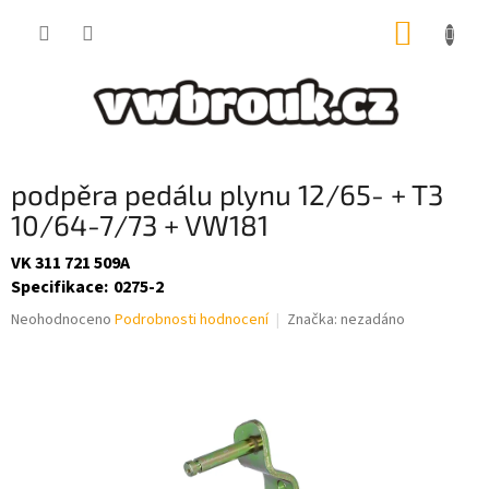
Přejít
NÁKUP
na
obsah
KOŠÍK
podpěra pedálu plynu 12/65- + T3
10/64-7/73 + VW181
VK 311 721 509A
Specifikace
:
0275-2
Průměrné
Neohodnoceno
Podrobnosti hodnocení
Značka:
nezadáno
hodnocení
produktu
je
0,0
z
5
hvězdiček.