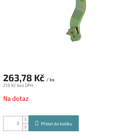
263,78 Kč
/ ks
218 Kč bez DPH
Měrná
Na dotaz
cena:
Přidat do košíku