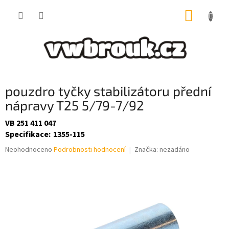
Přejít
NÁKUP
na
obsah
KOŠÍK
pouzdro tyčky stabilizátoru přední
nápravy T25 5/79-7/92
VB 251 411 047
Specifikace
:
1355-115
Průměrné
Neohodnoceno
Podrobnosti hodnocení
Značka:
nezadáno
hodnocení
produktu
je
0,0
z
5
hvězdiček.