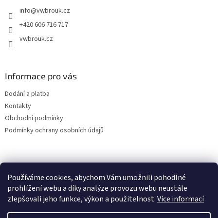
t
info
@
vwbrouk.cz
í
+420 606 716 717
vwbrouk.cz
Informace pro vás
Dodání a platba
Kontakty
Obchodní podmínky
Podmínky ochrany osobních údajů
Používáme cookies, abychom Vám umožnili pohodlné
prohlížení webu a díky analýze provozu webu neustále
zlepšovali jeho funkce, výkon a použitelnost.
Více informací