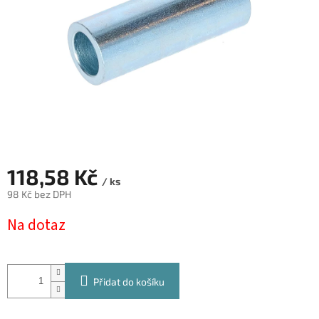
118,58 Kč
/ ks
98 Kč bez DPH
Měrná
Na dotaz
cena:
Přidat do košíku