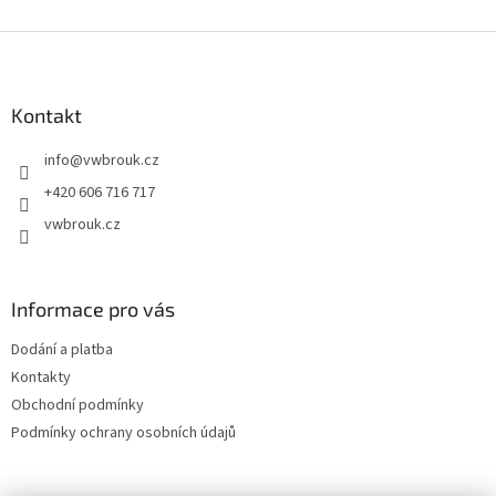
k
á
o
v
Z
d
á
a
á
n
c
p
í
í
a
Kontakt
p
t
r
info
@
vwbrouk.cz
í
v
k
+420 606 716 717
y
vwbrouk.cz
v
ý
p
i
Informace pro vás
s
u
Dodání a platba
Kontakty
Obchodní podmínky
Podmínky ochrany osobních údajů