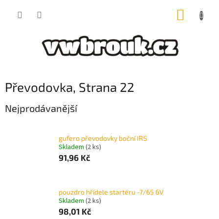
Přejít
NÁKUP
na
obsah
KOŠÍK
Převodovka
, Strana 22
Nejprodávanější
gufero převodovky boční IRS
Skladem
(2 ks)
91,96 Kč
pouzdro hřídele startéru -7/65 6V
Skladem
(2 ks)
98,01 Kč