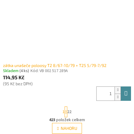
zátka unašeče poloosy T2 8/67-10/79 + T25 5/79-7/92
Skladem
(4 ks)
Kód:
VB 002 517 289A
114,95 Kč
(95 Kč bez DPH)
S
1
22
t
r
423
položek celkem
O
á
v
NAHORU
n
l