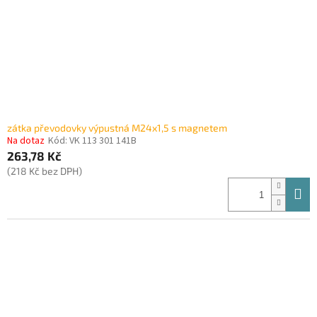
o
d
u
k
t
ů
zátka převodovky výpustná M24x1,5 s magnetem
Na dotaz
Kód:
VK 113 301 141B
263,78 Kč
(218 Kč bez DPH)