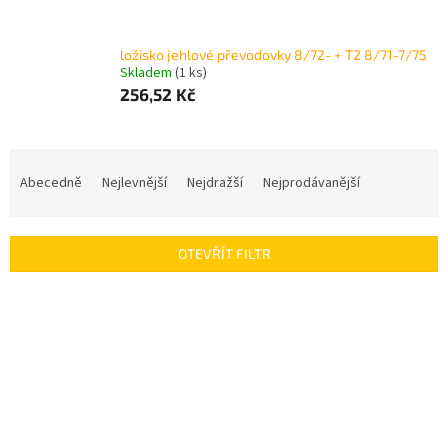
ložisko jehlové převodovky 8/72- + T2 8/71-7/75
Skladem
(1 ks)
256,52 Kč
Ř
a
Abecedně
Nejlevnější
Nejdražší
Nejprodávanější
z
e
n
OTEVŘÍT FILTR
í
p
V
r
ý
o
p
d
i
u
s
k
p
t
r
ů