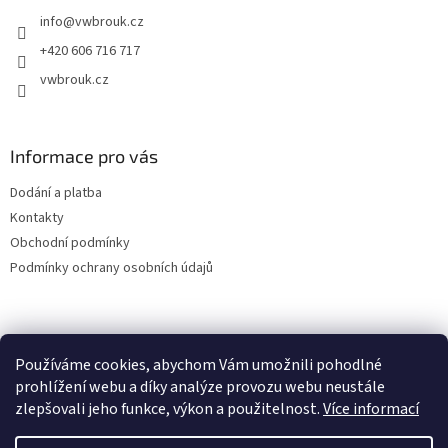
t
info
@
vwbrouk.cz
í
+420 606 716 717
vwbrouk.cz
Informace pro vás
Dodání a platba
Kontakty
Obchodní podmínky
Podmínky ochrany osobních údajů
Používáme cookies, abychom Vám umožnili pohodlné
prohlížení webu a díky analýze provozu webu neustále
zlepšovali jeho funkce, výkon a použitelnost.
Více informací