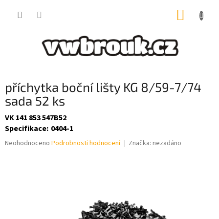
Přejít
NÁKUP
na
obsah
KOŠÍK
příchytka boční lišty KG 8/59-7/74
sada 52 ks
VK 141 853 547B52
Specifikace
:
0404-1
Průměrné
Neohodnoceno
Podrobnosti hodnocení
Značka:
nezadáno
hodnocení
produktu
je
0,0
z
5
hvězdiček.