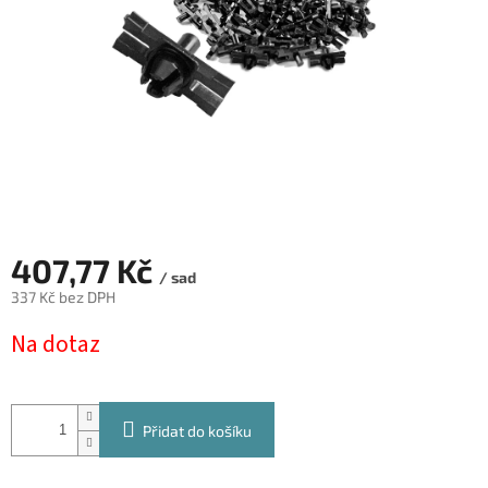
407,77 Kč
/ sad
337 Kč bez DPH
Měrná
Na dotaz
cena:
Přidat do košíku