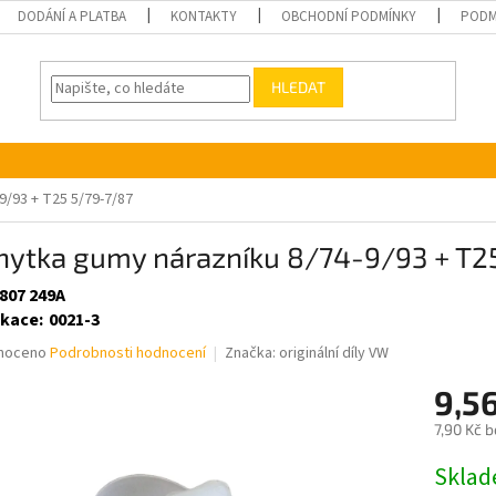
DODÁNÍ A PLATBA
KONTAKTY
OBCHODNÍ PODMÍNKY
PODM
HLEDAT
9/93 + T25 5/79-7/87
chytka gumy nárazníku 8/74-9/93 + T2
 807 249A
ikace
:
0021-3
né
noceno
Podrobnosti hodnocení
Značka:
originální díly VW
ní
9,5
u
7,90 Kč 
Měrná
Skla
cena: