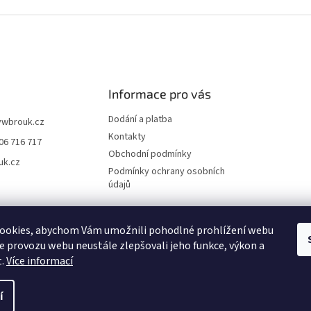
Informace pro vás
Dodání a platba
vwbrouk.cz
Kontakty
06 716 717
Obchodní podmínky
uk.cz
Podmínky ochrany osobních
údajů
ookies, abychom Vám umožnili pohodlné prohlížení webu
ze provozu webu neustále zlepšovali jeho funkce, výkon a
t.
Více informací
í
zena.