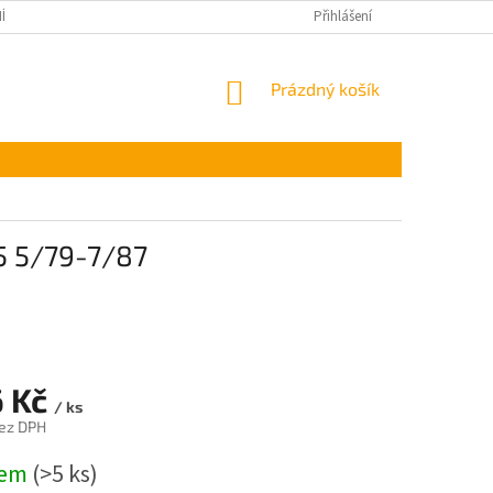
ÍNKY OCHRANY OSOBNÍCH ÚDAJŮ
Přihlášení
NÁKUPNÍ
Prázdný košík
KOŠÍK
5 5/79-7/87
6 Kč
/ ks
bez DPH
dem
(>5 ks)