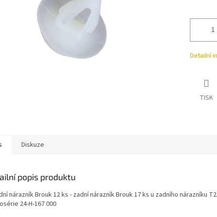
ek.
Detailní 
TISK
s
Diskuze
ailní popis produktu
dní nárazník Brouk 12 ks - zadní nárazník Brouk 17 ks u zadního nárazníku T
rosérie 24-H-167 000