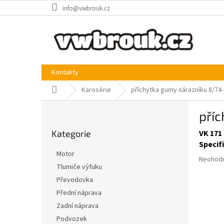
Přejít
info@vwbrouk.cz
na
obsah
Kontakty
Domů
Karosérie
příchytka gumy nárazníku 8/74-
P
pří
o
Přeskočit
s
Kategorie
VK 171
kategorie
t
Specif
r
Motor
Průměr
a
Neohod
Tlumiče výfuku
hodnoce
n
produkt
Převodovka
n
je
í
Přední náprava
0,0
p
Zadní náprava
z
a
5
Podvozek