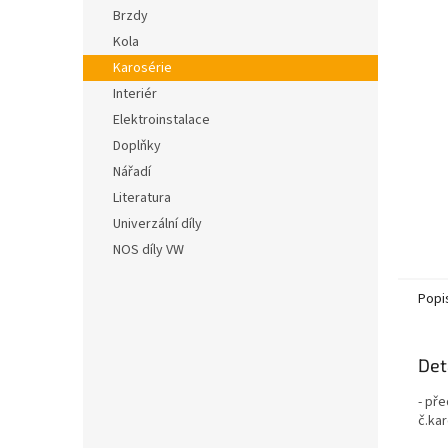
n
hvězdič
Brzdy
e
Kola
l
Karosérie
Interiér
Elektroinstalace
Doplňky
Nářadí
Literatura
Univerzální díly
NOS díly VW
Popi
Det
- pře
č.ka