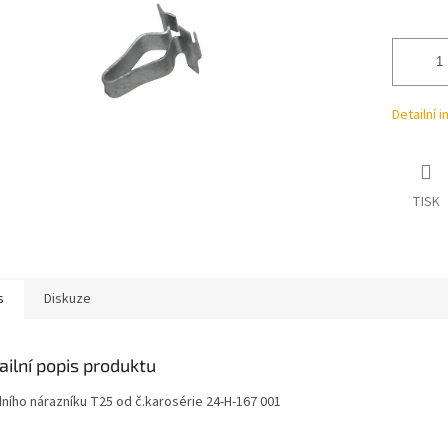
ek.
Detailní 
TISK
s
Diskuze
ailní popis produktu
dního nárazníku T25 od č.karosérie 24-H-167 001