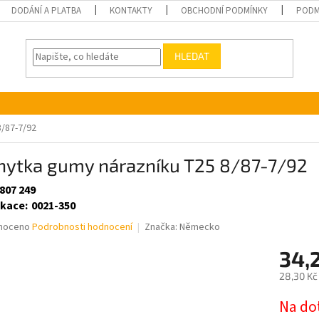
DODÁNÍ A PLATBA
KONTAKTY
OBCHODNÍ PODMÍNKY
PODM
HLEDAT
8/87-7/92
chytka gumy nárazníku T25 8/87-7/92
807 249
ikace
:
0021-350
né
noceno
Podrobnosti hodnocení
Značka:
Německo
ní
34,
u
28,30 Kč
Měrná
Na do
cena: