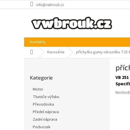
Přejít
info@vwbrouk.cz
na
obsah
Kontakty
Domů
Karosérie
příchytka gumy nárazníku T25 
P
pří
o
Přeskočit
s
Kategorie
VB 251 
kategorie
t
Specif
r
Motor
Průměr
a
Neohod
Tlumiče výfuku
hodnoce
n
produkt
Převodovka
n
je
í
Přední náprava
0,0
p
Zadní náprava
z
a
5
Podvozek