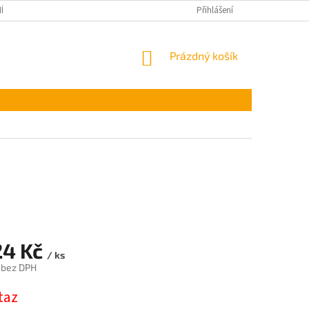
ÍNKY OCHRANY OSOBNÍCH ÚDAJŮ
Přihlášení
NÁKUPNÍ
Prázdný košík
KOŠÍK
24 Kč
/ ks
 bez DPH
taz