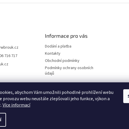
Informace pro vás
Dodání a platba
vwbrouk.cz
Kontakty
06 716 717
Obchodní podmínky
uk.cz
Podmínky ochrany osobních
údajů
ookies, abychom Vám umožnili pohodlné prohlížení webu
ze provozu webu neustále zlepšovali jeho funkce, výkon a
t.
Více informací
í
zena.