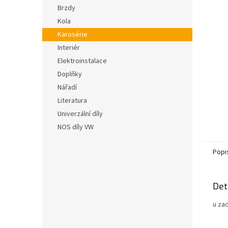
n
hvězdič
Brzdy
e
Kola
l
Karosérie
Interiér
Elektroinstalace
Doplňky
Nářadí
Literatura
Univerzální díly
NOS díly VW
Popi
Det
u za