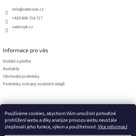
t
info
@
vwbrouk.cz
í
+420 606 716 717
vwbrouk.cz
Informace pro vás
Dodání a platba
Kontakty
Obchodní podmínky
Podmínky ochrany osobních údajů
Používáme cookies, abychom Vám umožnili pohodlné
prohlížení webu a díky analýze provozu webu neustále
zlepšovali jeho funkce, výkon a použitelnost.
Více informací