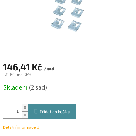
146,41 Kč
/ sad
121 Kč bez DPH
Měrná
Skladem
(2 sad)
cena:
Přidat do košíku
Detailní informace