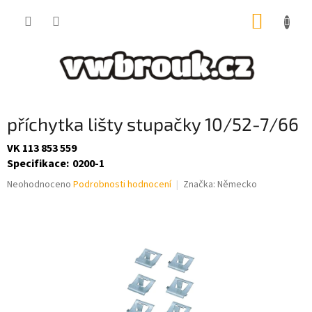
Přejít
NÁKUP
na
obsah
KOŠÍK
příchytka lišty stupačky 10/52-7/66
VK 113 853 559
Specifikace
:
0200-1
Průměrné
Neohodnoceno
Podrobnosti hodnocení
Značka:
Německo
hodnocení
produktu
je
0,0
z
5
hvězdiček.