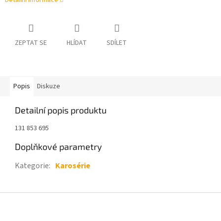
Detailní informace
ZEPTAT SE
HLÍDAT
SDÍLET
Popis
Diskuze
Detailní popis produktu
131 853 695
Doplňkové parametry
Kategorie
:
Karosérie
Z
á
p