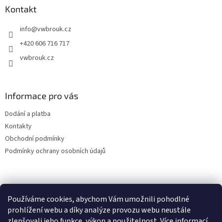
a
Kontakt
t
info
@
vwbrouk.cz
í
+420 606 716 717
vwbrouk.cz
Informace pro vás
Dodání a platba
Kontakty
Obchodní podmínky
Podmínky ochrany osobních údajů
Používáme cookies, abychom Vám umožnili pohodlné
prohlížení webu a díky analýze provozu webu neustále
zlepšovali jeho funkce, výkon a použitelnost.
Více informací