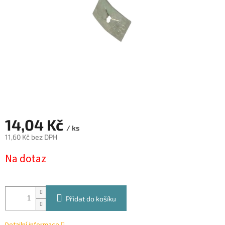
14,04 Kč
/ ks
11,60 Kč bez DPH
Měrná
Na dotaz
cena:
Přidat do košíku