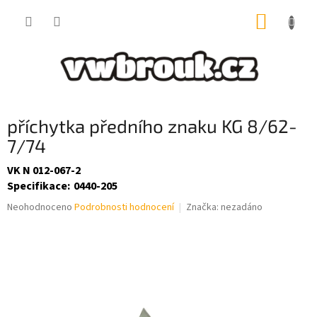
Přejít
NÁKUP
na
obsah
KOŠÍK
příchytka předního znaku KG 8/62-
7/74
VK N 012-067-2
Specifikace
:
0440-205
Průměrné
Neohodnoceno
Podrobnosti hodnocení
Značka:
nezadáno
hodnocení
produktu
je
0,0
z
5
hvězdiček.