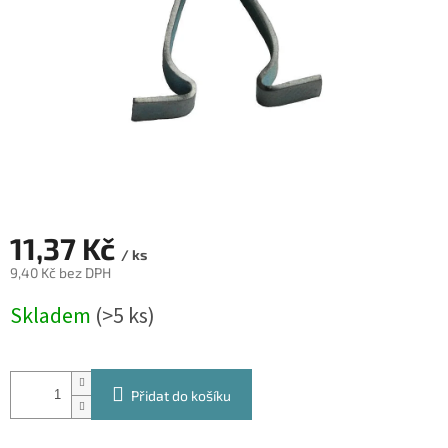
11,37 Kč
/ ks
9,40 Kč bez DPH
Měrná
Skladem
(>5 ks)
cena:
Přidat do košíku