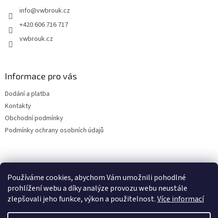
t
info
@
vwbrouk.cz
í
+420 606 716 717
vwbrouk.cz
Informace pro vás
Dodání a platba
Kontakty
Obchodní podmínky
Podmínky ochrany osobních údajů
Používáme cookies, abychom Vám umožnili pohodlné
prohlížení webu a díky analýze provozu webu neustále
zlepšovali jeho funkce, výkon a použitelnost.
Více informací