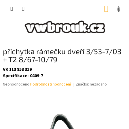
Přejít
NÁKUP
na
obsah
KOŠÍK
příchytka rámečku dveří 3/53-7/03
+ T2 8/67-10/79
VK 113 853 329
Specifikace
:
0409-7
Průměrné
Neohodnoceno
Podrobnosti hodnocení
Značka:
nezadáno
hodnocení
produktu
je
0,0
z
5
hvězdiček.