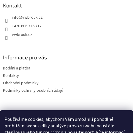
a
Kontakt
t
info
@
vwbrouk.cz
í
+420 606 716 717
vwbrouk.cz
Informace pro vás
Dodání a platba
Kontakty
Obchodní podmínky
Podmínky ochrany osobních údajů
Používáme cookies, abychom Vám umožnili pohodlné
prohlížení webu a díky analýze provozu webu neustále
zlepšovali jeho funkce, výkon a použitelnost.
Více informací