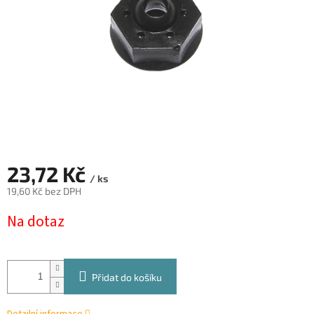
23,72 Kč
/ ks
19,60 Kč bez DPH
Měrná
Na dotaz
cena:
Přidat do košíku