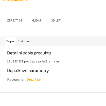
Detailní informace
ZEPTAT SE
HLÍDAT
SDÍLET
Popis
Diskuze
Detailní popis produktu
171 853 939 pro čep s průměrem 4 mm
Doplňkové parametry
Kategorie
:
Doplňky
Z
á
p