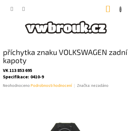
Přejít
NÁKUP
na
obsah
KOŠÍK
příchytka znaku VOLKSWAGEN zadní
kapoty
VK 113 853 695
Specifikace
:
0410-9
Průměrné
Neohodnoceno
Podrobnosti hodnocení
Značka:
nezadáno
hodnocení
produktu
je
0,0
z
5
hvězdiček.