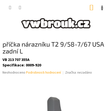
Přejít
NÁKUP
na
obsah
KOŠÍK
příčka nárazníku T2 9/58-7/67 USA
zadní L
VB 213 707 355A
Specifikace
:
0009-920
Průměrné
Neohodnoceno
Podrobnosti hodnocení
Značka:
nezadáno
hodnocení
produktu
je
0,0
z
5
hvězdiček.