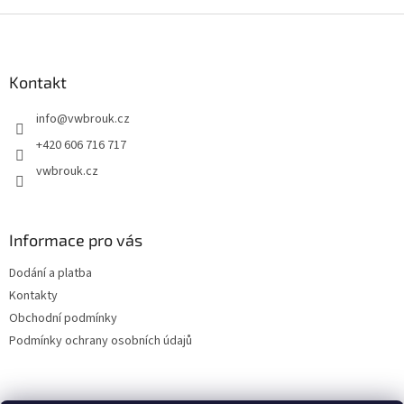
Z
á
p
a
Kontakt
t
info
@
vwbrouk.cz
í
+420 606 716 717
vwbrouk.cz
Informace pro vás
Dodání a platba
Kontakty
Obchodní podmínky
Podmínky ochrany osobních údajů