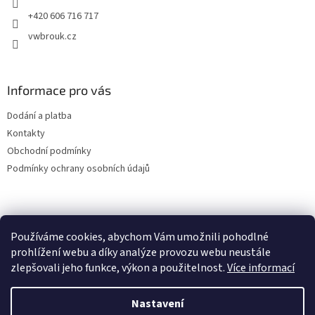
+420 606 716 717
vwbrouk.cz
Informace pro vás
Dodání a platba
Kontakty
Obchodní podmínky
Podmínky ochrany osobních údajů
Používáme cookies, abychom Vám umožnili pohodlné
prohlížení webu a díky analýze provozu webu neustále
zlepšovali jeho funkce, výkon a použitelnost.
Více informací
Nastavení
Vytvořil Shoptet