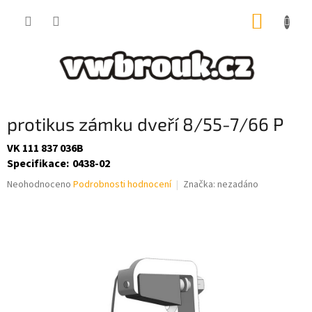
Přejít
NÁKUP
na
obsah
KOŠÍK
protikus zámku dveří 8/55-7/66 P
VK 111 837 036B
Specifikace
:
0438-02
Průměrné
Neohodnoceno
Podrobnosti hodnocení
Značka:
nezadáno
hodnocení
produktu
je
0,0
z
5
hvězdiček.