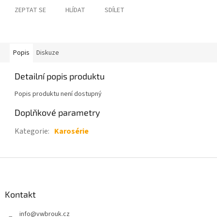
ZEPTAT SE
HLÍDAT
SDÍLET
Popis
Diskuze
Detailní popis produktu
Popis produktu není dostupný
Doplňkové parametry
Kategorie
:
Karosérie
Z
á
p
a
Kontakt
t
info
@
vwbrouk.cz
í