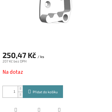
250,47 Kč
/ ks
207 Kč bez DPH
Měrná
Na dotaz
cena:
Přidat do košíku