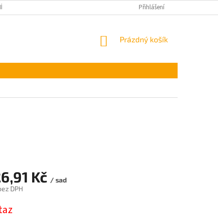
ÍNKY OCHRANY OSOBNÍCH ÚDAJŮ
Přihlášení
NÁKUPNÍ
Prázdný košík
KOŠÍK
26,91 Kč
/ sad
 bez DPH
taz