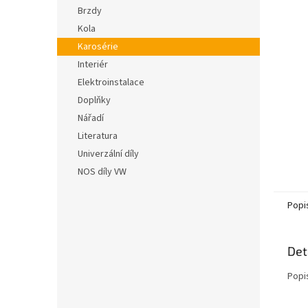
n
hvězdič
Brzdy
e
Kola
l
Karosérie
Interiér
Elektroinstalace
Doplňky
Nářadí
Literatura
Univerzální díly
NOS díly VW
Popi
Det
Popi