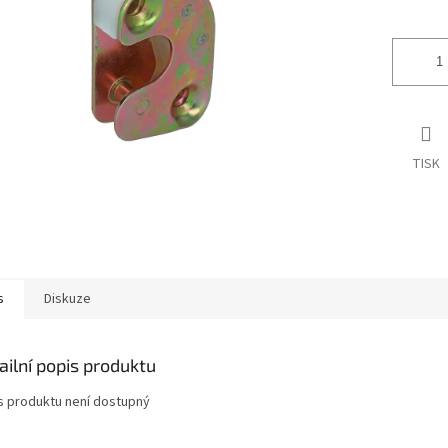
ek.
TISK
s
Diskuze
ailní popis produktu
s produktu není dostupný