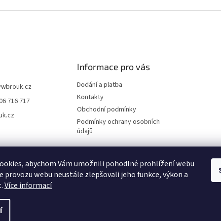
Informace pro vás
Dodání a platba
vwbrouk.cz
Kontakty
06 716 717
Obchodní podmínky
uk.cz
Podmínky ochrany osobních
údajů
ookies, abychom Vám umožnili pohodlné prohlížení webu
ze provozu webu neustále zlepšovali jeho funkce, výkon a
t.
Více informací
í
zena.