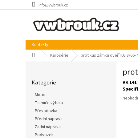
Přejít
info@vwbrouk.cz
na
obsah
Kontakty
Domů
Karosérie
protikus zámku dveří KG 8/66-7
P
prot
o
Přeskočit
s
Kategorie
VK 141
kategorie
t
Specif
r
Motor
Průměr
a
Neohod
Tlumiče výfuku
hodnoce
n
produkt
Převodovka
n
je
í
Přední náprava
0,0
p
Zadní náprava
z
a
5
Podvozek