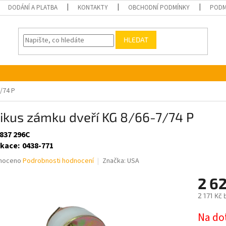
DODÁNÍ A PLATBA
KONTAKTY
OBCHODNÍ PODMÍNKY
PODM
HLEDAT
/74 P
ikus zámku dveří KG 8/66-7/74 P
 837 296C
ikace
:
0438-771
né
noceno
Podrobnosti hodnocení
Značka:
USA
ní
2 6
u
2 171 Kč
Měrná
Na do
cena: