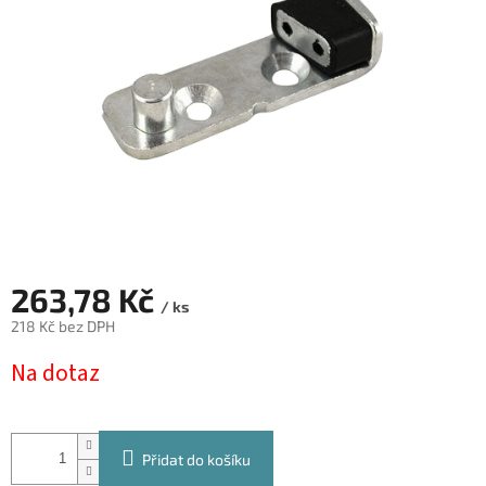
hvězdiček.
263,78 Kč
/ ks
218 Kč bez DPH
Měrná
Na dotaz
cena:
Přidat do košíku