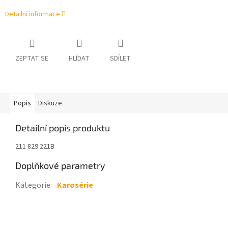
Detailní informace
ZEPTAT SE
HLÍDAT
SDÍLET
Popis
Diskuze
Detailní popis produktu
211 829 221B
Doplňkové parametry
Kategorie
:
Karosérie
Z