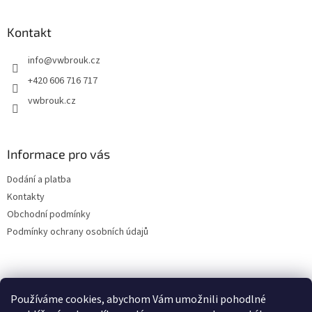
á
p
a
Kontakt
t
info
@
vwbrouk.cz
í
+420 606 716 717
vwbrouk.cz
Informace pro vás
Dodání a platba
Kontakty
Obchodní podmínky
Podmínky ochrany osobních údajů
Používáme cookies, abychom Vám umožnili pohodlné