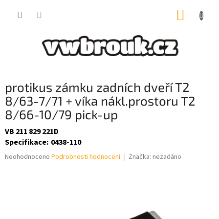
Přejít
NÁKUP
na
obsah
KOŠÍK
protikus zámku zadních dveří T2
8/63-7/71 + víka nákl.prostoru T2
8/66-10/79 pick-up
VB 211 829 221D
Specifikace
:
0438-110
Průměrné
Neohodnoceno
Podrobnosti hodnocení
Značka:
nezadáno
hodnocení
produktu
je
0,0
z
5