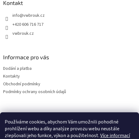
a
Kontakt
t
info
@
vwbrouk.cz
í
+420 606 716 717
vwbrouk.cz
Informace pro vás
Dodání a platba
Kontakty
Obchodní podmínky
Podmínky ochrany osobních údajů
Používáme cookies, abychom Vám umožnili pohodlné
prohlížení webu a díky analýze provozu webu neustále
zlepšovali jeho funkce, výkon a použitelnost.
Více informací