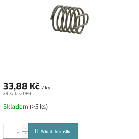
hvězdiček.
33,88 Kč
/ ks
28 Kč bez DPH
Měrná
Skladem
(>5 ks)
cena:
Přidat do košíku