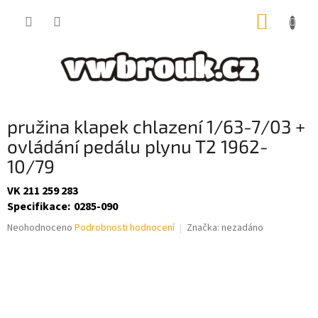
Přejít
NÁKUP
na
obsah
KOŠÍK
pružina klapek chlazení 1/63-7/03 +
ovládání pedálu plynu T2 1962-
10/79
VK 211 259 283
Specifikace
:
0285-090
Průměrné
Neohodnoceno
Podrobnosti hodnocení
Značka:
nezadáno
hodnocení
produktu
je
0,0
z
5