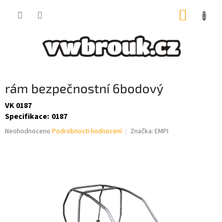
Přejít
NÁKUP
na
obsah
KOŠÍK
rám bezpečnostní 6bodový
VK 0187
Specifikace
:
0187
Průměrné
Neohodnoceno
Podrobnosti hodnocení
Značka:
EMPI
hodnocení
produktu
je
0,0
z
5
hvězdiček.