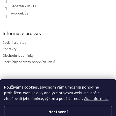
+420 606 716 717
vwbrouk.cz
Informace pro vás
Dodání a platba
Kontakty
Obchodní podmínky
Podmínky ochrany osobních údajů
Používáme cookies, abychom Vám umožnili pohodlné
prohlížení webu a díky analýze provozu webu neustále
zlepšovali jeho funkce, výkon a použitelnost.
Více informací
Nastavení
Vytvořil Shoptet