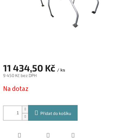
11 434,50 Kč
/ ks
9 450 Kč bez DPH
Měrná
Na dotaz
cena:
Přidat do košíku