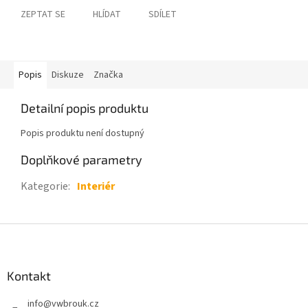
ZEPTAT SE
HLÍDAT
SDÍLET
Popis
Diskuze
Značka
Detailní popis produktu
Popis produktu není dostupný
Doplňkové parametry
Kategorie
:
Interiér
Z
á
p
a
Kontakt
t
info
@
vwbrouk.cz
í