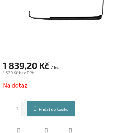
1 839,20 Kč
/ ks
1 520 Kč bez DPH
Měrná
Na dotaz
cena:
Přidat do košíku