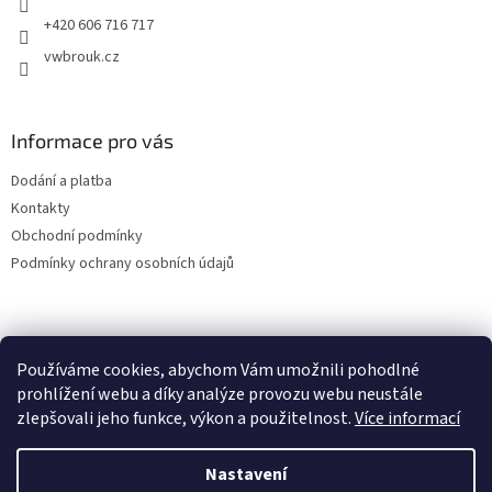
+420 606 716 717
vwbrouk.cz
Informace pro vás
Dodání a platba
Kontakty
Obchodní podmínky
Podmínky ochrany osobních údajů
Používáme cookies, abychom Vám umožnili pohodlné
prohlížení webu a díky analýze provozu webu neustále
zlepšovali jeho funkce, výkon a použitelnost.
Více informací
Nastavení
Vytvořil Shoptet