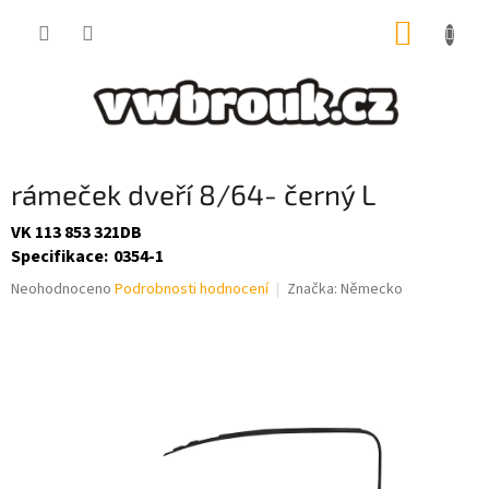
Přejít
NÁKUP
na
obsah
KOŠÍK
rámeček dveří 8/64- černý L
VK 113 853 321DB
Specifikace
:
0354-1
Průměrné
Neohodnoceno
Podrobnosti hodnocení
Značka:
Německo
hodnocení
produktu
je
0,0
z
5
hvězdiček.