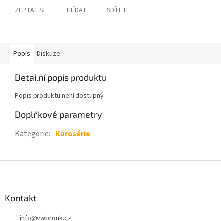
ZEPTAT SE
HLÍDAT
SDÍLET
Popis
Diskuze
Detailní popis produktu
Popis produktu není dostupný
Doplňkové parametry
Kategorie
:
Karosérie
Z
á
p
a
Kontakt
t
info
@
vwbrouk.cz
í