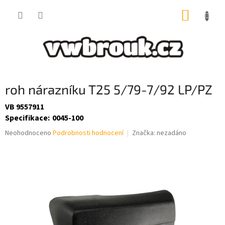
Přejít
NÁKUP
na
obsah
KOŠÍK
roh nárazníku T25 5/79-7/92 LP/PZ
VB 9557911
Specifikace
:
0045-100
Průměrné
Neohodnoceno
Podrobnosti hodnocení
Značka:
nezadáno
hodnocení
produktu
je
0,0
z
5
hvězdiček.