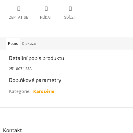
ZEPTAT SE
HLÍDAT
SDÍLET
Popis
Diskuze
Detailní popis produktu
251 807 123A
Doplňkové parametry
Kategorie
:
Karosérie
Z
á
p
a
Kontakt