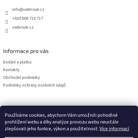
t
info
@
vwbrouk.cz
í
+420 606 716 717
vwbrouk.cz
Informace pro vás
Dodání a platba
Kontakty
Obchodní podmínky
Podmínky ochrany osobních údajů
Používáme cookies, abychom Vám umožnili pohodlné
prohlížení webu a díky analýze provozu webu neustále
zlepšovali jeho funkce, výkon a použitelnost.
Více informací