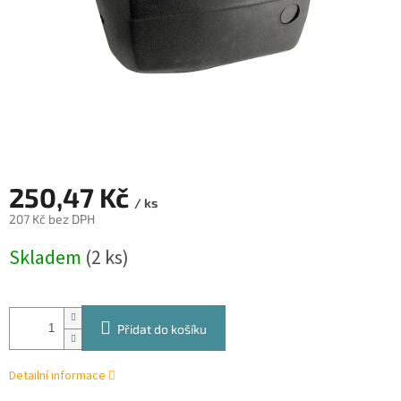
250,47 Kč
/ ks
207 Kč bez DPH
Měrná
Skladem
(2 ks)
cena:
Přidat do košíku
Detailní informace