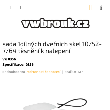
Přejít
NÁKUP
na
obsah
KOŠÍK
sada 1dílných dveřních skel 10/52-
7/64 těsnění k nalepení
VK 0356
Specifikace
:
0356
Průměrné
Neohodnoceno
Podrobnosti hodnocení
Značka:
EMPI
hodnocení
produktu
je
0,0
z
5
hvězdiček.