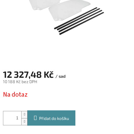
12 327,48 Kč
/ sad
10 188 Kč bez DPH
Měrná
Na dotaz
cena:
Přidat do košíku