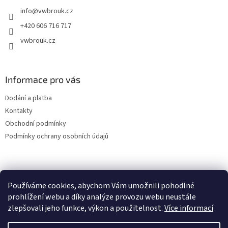
t
info
@
vwbrouk.cz
í
+420 606 716 717
vwbrouk.cz
Informace pro vás
Dodání a platba
Kontakty
Obchodní podmínky
Podmínky ochrany osobních údajů
Používáme cookies, abychom Vám umožnili pohodlné
prohlížení webu a díky analýze provozu webu neustále
zlepšovali jeho funkce, výkon a použitelnost.
Více informací