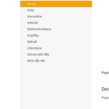
n
hvězdič
Brzdy
e
Kola
l
Karosérie
Interiér
Elektroinstalace
Doplňky
Nářadí
Literatura
Univerzální díly
NOS díly VW
Popi
Det
Popi