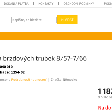
DODÁNÍ A PLATBA
KONTAKTY
OBCHODNÍ PODMÍNKY
PODM
HLEDAT
a brzdových trubek 8/57-7/66
040 010
ikace
:
1254-02
né
noceno
Podrobnosti hodnocení
Značka:
Německo
ní
1 18
u
977 Kč b
Měrná
Na do
cena: