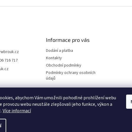
Informace pro vás
Dodání a platba
vwbrouk.cz
Kontakty
06 716 717
Obchodní podmínky
uk.cz
Podmínky ochrany osobních
údajů
ookies, abychom Vám umožnili pohodlné prohlížení webu
ze provozu webu neustále zlepšovali jeho funkce, výkon a
t.
Více informací
í
zena.