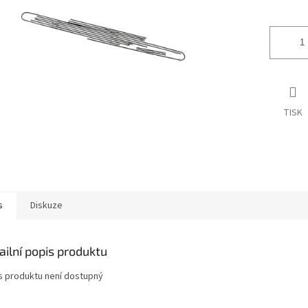
ek.
TISK
s
Diskuze
ailní popis produktu
s produktu není dostupný