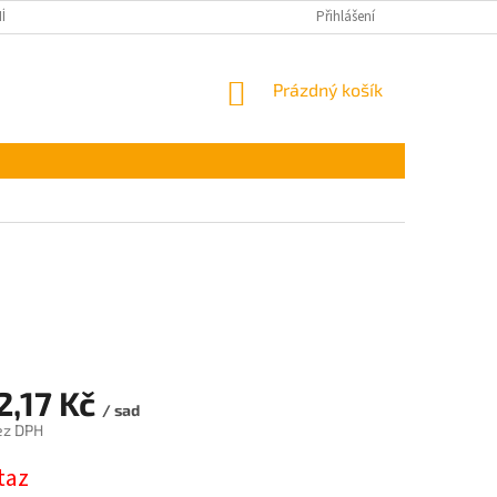
ÍNKY OCHRANY OSOBNÍCH ÚDAJŮ
Přihlášení
NÁKUPNÍ
Prázdný košík
KOŠÍK
2,17 Kč
/ sad
ez DPH
taz