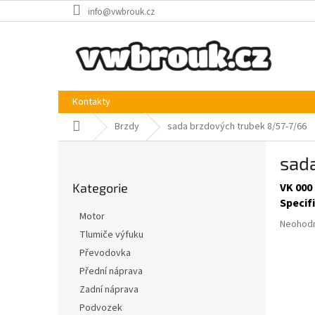
Přejít
info@vwbrouk.cz
na
obsah
Kontakty
Domů
Brzdy
sada brzdových trubek 8/57-7/66
P
sad
o
Přeskočit
s
Kategorie
VK 000 
kategorie
t
Specif
r
Motor
Průměr
a
Neohod
Tlumiče výfuku
hodnoce
n
produkt
Převodovka
n
je
í
Přední náprava
0,0
p
Zadní náprava
z
a
5
Podvozek