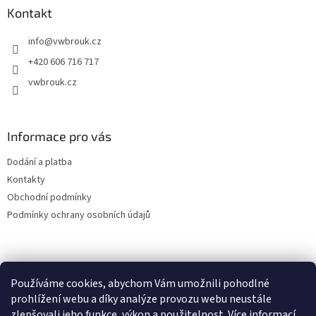
a
Kontakt
t
info
@
vwbrouk.cz
í
+420 606 716 717
vwbrouk.cz
Informace pro vás
Dodání a platba
Kontakty
Obchodní podmínky
Podmínky ochrany osobních údajů
Používáme cookies, abychom Vám umožnili pohodlné
prohlížení webu a díky analýze provozu webu neustále
zlepšovali jeho funkce, výkon a použitelnost.
Více informací