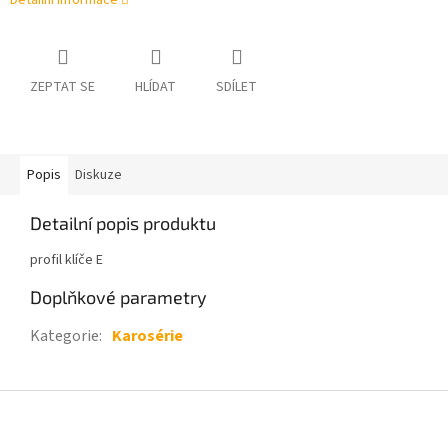
Detailní informace
ZEPTAT SE
HLÍDAT
SDÍLET
Popis
Diskuze
Detailní popis produktu
profil klíče E
Doplňkové parametry
Kategorie
:
Karosérie
Z
á
p