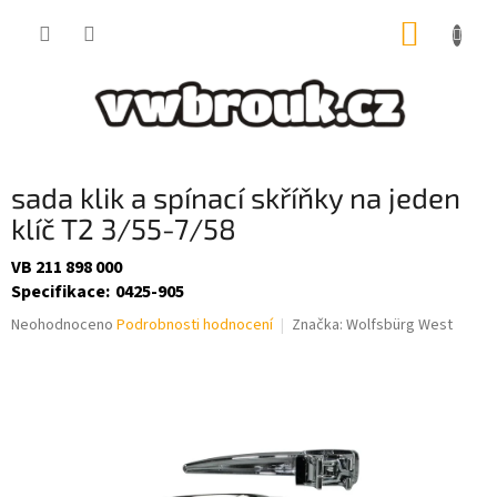
Přejít
NÁKUP
na
obsah
KOŠÍK
sada klik a spínací skříňky na jeden
klíč T2 3/55-7/58
VB 211 898 000
Specifikace
:
0425-905
Průměrné
Neohodnoceno
Podrobnosti hodnocení
Značka:
Wolfsbürg West
hodnocení
produktu
je
0,0
z
5
hvězdiček.