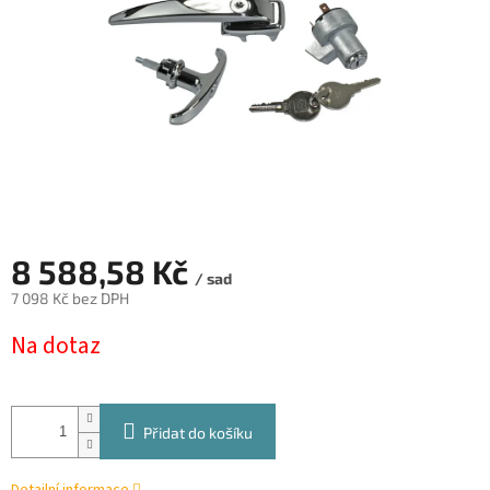
8 588,58 Kč
/ sad
7 098 Kč bez DPH
Měrná
Na dotaz
cena:
Přidat do košíku