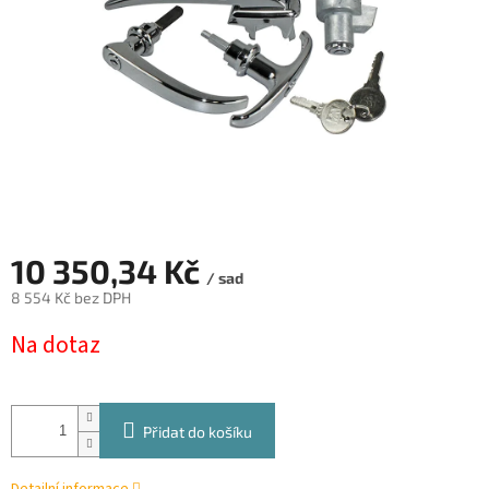
10 350,34 Kč
/ sad
8 554 Kč bez DPH
Měrná
Na dotaz
cena:
Přidat do košíku