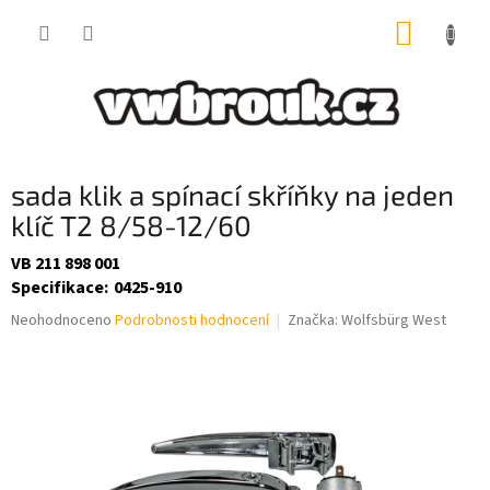
Přejít
NÁKUP
na
obsah
KOŠÍK
sada klik a spínací skříňky na jeden
klíč T2 8/58-12/60
VB 211 898 001
Specifikace
:
0425-910
Průměrné
Neohodnoceno
Podrobnosti hodnocení
Značka:
Wolfsbürg West
hodnocení
produktu
je
0,0
z
5
hvězdiček.