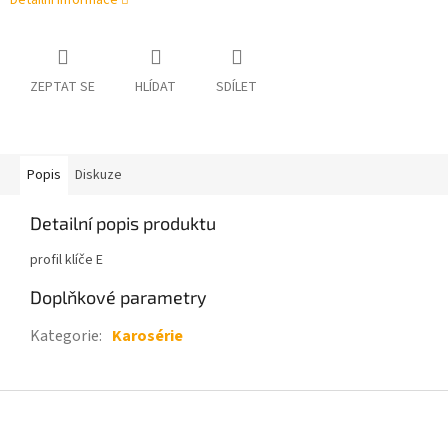
Detailní informace
ZEPTAT SE
HLÍDAT
SDÍLET
Popis
Diskuze
Detailní popis produktu
profil klíče E
Doplňkové parametry
Kategorie
:
Karosérie
Z
á
p