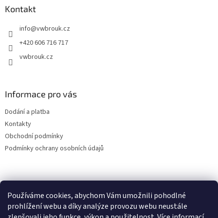
a
Kontakt
t
info
@
vwbrouk.cz
í
+420 606 716 717
vwbrouk.cz
Informace pro vás
Dodání a platba
Kontakty
Obchodní podmínky
Podmínky ochrany osobních údajů
Používáme cookies, abychom Vám umožnili pohodlné
prohlížení webu a díky analýze provozu webu neustále
zlepšovali jeho funkce, výkon a použitelnost.
Více informací