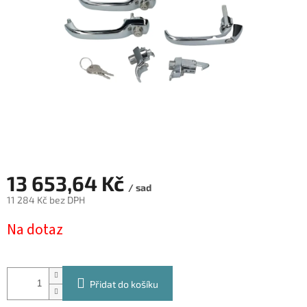
13 653,64 Kč
/ sad
11 284 Kč bez DPH
Měrná
Na dotaz
cena:
Přidat do košíku