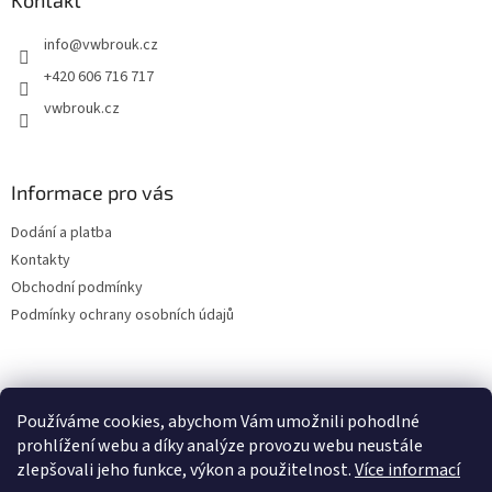
a
Kontakt
t
info
@
vwbrouk.cz
í
+420 606 716 717
vwbrouk.cz
Informace pro vás
Dodání a platba
Kontakty
Obchodní podmínky
Podmínky ochrany osobních údajů
Používáme cookies, abychom Vám umožnili pohodlné
prohlížení webu a díky analýze provozu webu neustále
zlepšovali jeho funkce, výkon a použitelnost.
Více informací