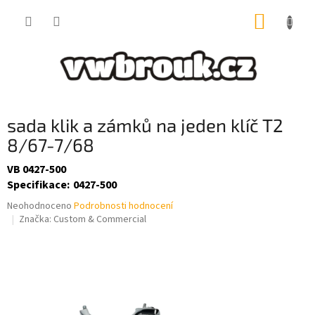
Přejít
NÁKUP
na
obsah
KOŠÍK
sada klik a zámků na jeden klíč T2
8/67-7/68
VB 0427-500
Specifikace
:
0427-500
Průměrné
Neohodnoceno
Podrobnosti hodnocení
hodnocení
Značka:
Custom & Commercial
produktu
je
0,0
z
5
hvězdiček.