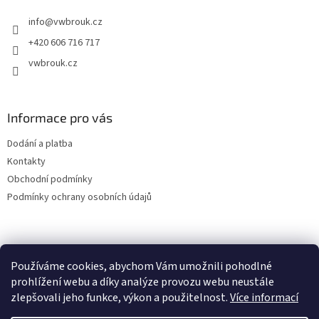
t
info
@
vwbrouk.cz
í
+420 606 716 717
vwbrouk.cz
Informace pro vás
Dodání a platba
Kontakty
Obchodní podmínky
Podmínky ochrany osobních údajů
Používáme cookies, abychom Vám umožnili pohodlné
prohlížení webu a díky analýze provozu webu neustále
zlepšovali jeho funkce, výkon a použitelnost.
Více informací