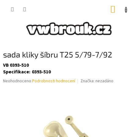
Přejít
NÁKUP
na
obsah
KOŠÍK
sada kliky šíbru T25 5/79-7/92
VB 0393-510
Specifikace
:
0393-510
Průměrné
Neohodnoceno
Podrobnosti hodnocení
Značka:
nezadáno
hodnocení
produktu
je
0,0
z
5
hvězdiček.