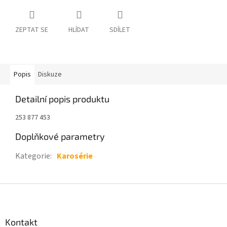
ZEPTAT SE
HLÍDAT
SDÍLET
Popis
Diskuze
Detailní popis produktu
253 877 453
Doplňkové parametry
Kategorie
:
Karosérie
Z
á
p
a
Kontakt