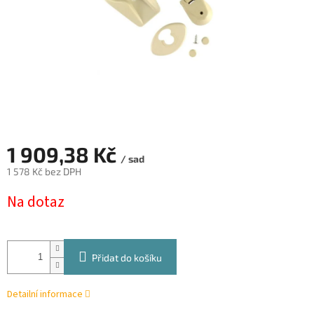
1 909,38 Kč
/ sad
1 578 Kč bez DPH
Měrná
Na dotaz
cena:
Přidat do košíku
Detailní informace