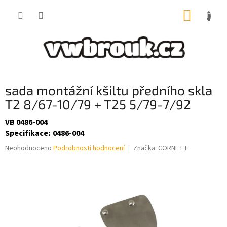
Přejít
NÁKUP
na
obsah
KOŠÍK
sada montážní kšiltu předního skla
T2 8/67-10/79 + T25 5/79-7/92
VB 0486-004
Specifikace
:
0486-004
Průměrné
Neohodnoceno
Podrobnosti hodnocení
Značka:
CORNETT
hodnocení
produktu
je
0,0
z
5
hvězdiček.