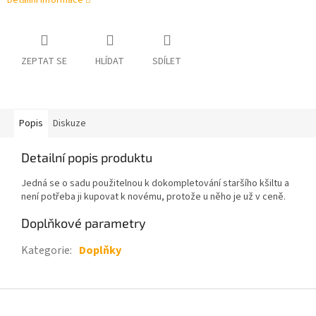
Detailní informace
ZEPTAT SE
HLÍDAT
SDÍLET
Popis
Diskuze
Detailní popis produktu
Jedná se o sadu použitelnou k dokompletování staršího kšiltu a
není potřeba ji kupovat k novému, protože u něho je už v ceně.
Doplňkové parametry
Kategorie
:
Doplňky
Z
á