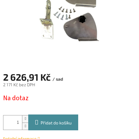
2 626,91 Kč
/ sad
2 171 Kč bez DPH
Měrná
Na dotaz
cena:
Přidat do košíku