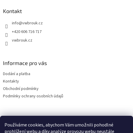
p
a
Kontakt
t
info
@
vwbrouk.cz
í
+420 606 716 717
vwbrouk.cz
Informace pro vás
Dodání a platba
Kontakty
Obchodní podmínky
Podmínky ochrany osobních údajů
Používáme cookies, abychom Vám umožnili pohodlné
prohlížení webu a díky analýze provozu webu neustále