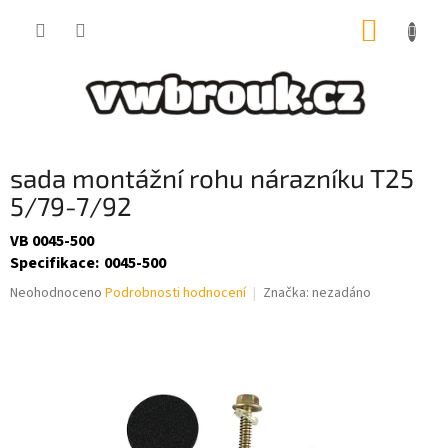
Přejít
NÁKUP
na
obsah
KOŠÍK
sada montážní rohu nárazníku T25
5/79-7/92
VB 0045-500
Specifikace
:
0045-500
Průměrné
Neohodnoceno
Podrobnosti hodnocení
Značka:
nezadáno
hodnocení
produktu
je
0,0
z
5
hvězdiček.