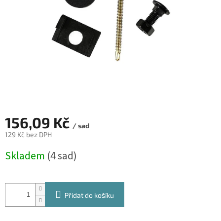
156,09 Kč
/ sad
129 Kč bez DPH
Měrná
Skladem
(4 sad)
cena:
Přidat do košíku