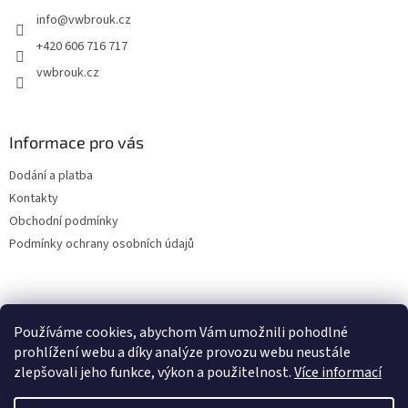
t
info
@
vwbrouk.cz
í
+420 606 716 717
vwbrouk.cz
Informace pro vás
Dodání a platba
Kontakty
Obchodní podmínky
Podmínky ochrany osobních údajů
Používáme cookies, abychom Vám umožnili pohodlné
prohlížení webu a díky analýze provozu webu neustále
zlepšovali jeho funkce, výkon a použitelnost.
Více informací