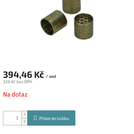
394,46 Kč
/ sad
326 Kč bez DPH
Měrná
Na dotaz
cena:
Přidat do košíku