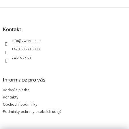
Z
á
p
a
Kontakt
t
info
@
vwbrouk.cz
í
+420 606 716 717
vwbrouk.cz
Informace pro vás
Dodání a platba
Kontakty
Obchodní podmínky
Podmínky ochrany osobních údajů