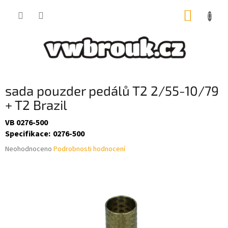
Přejít
NÁKUP
na
obsah
KOŠÍK
sada pouzder pedálů T2 2/55-10/79
+ T2 Brazil
VB 0276-500
Specifikace
:
0276-500
Průměrné
Neohodnoceno
Podrobnosti hodnocení
hodnocení
produktu
je
0,0
z
5
hvězdiček.