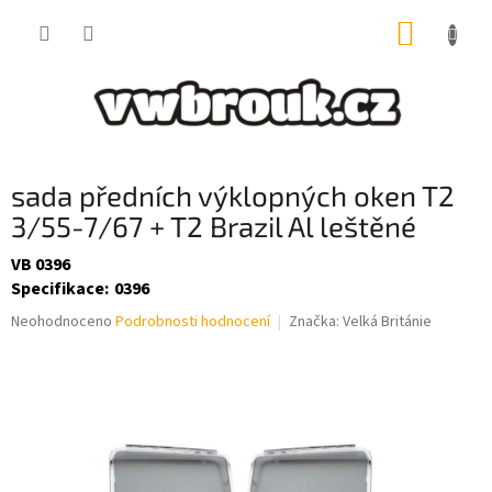
Přejít
NÁKUP
na
obsah
KOŠÍK
sada předních výklopných oken T2
3/55-7/67 + T2 Brazil Al leštěné
VB 0396
Specifikace
:
0396
Průměrné
Neohodnoceno
Podrobnosti hodnocení
Značka:
Velká Británie
hodnocení
produktu
je
0,0
z
5
hvězdiček.