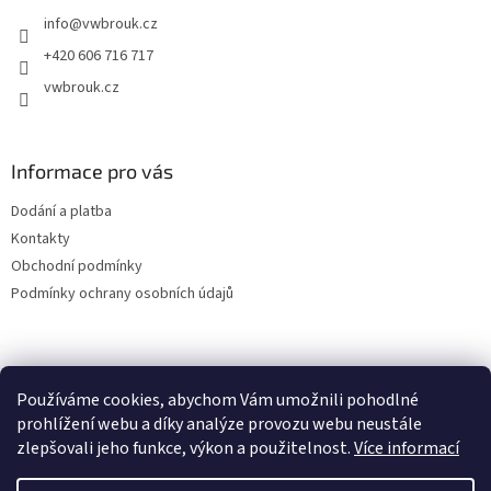
t
info
@
vwbrouk.cz
í
+420 606 716 717
vwbrouk.cz
Informace pro vás
Dodání a platba
Kontakty
Obchodní podmínky
Podmínky ochrany osobních údajů
Používáme cookies, abychom Vám umožnili pohodlné
prohlížení webu a díky analýze provozu webu neustále
zlepšovali jeho funkce, výkon a použitelnost.
Více informací