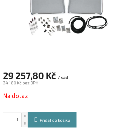
29 257,80 Kč
/ sad
24 180 Kč bez DPH
Měrná
Na dotaz
cena:
Přidat do košíku